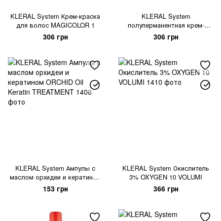
KLERAL System Крем-краска
KLERAL System
для волос MAGICOLOR 1
полуперманентная крем-
краска для волос MILK
306 грн
306 грн
COLOR 1.0
KLERAL System Ампулы с
KLERAL System Окислитель
маслом орхидеи и кератином
3% OXYGEN 10 VOLUMI
ORCHID Oil Keratin
153 грн
366 грн
TREATMENT