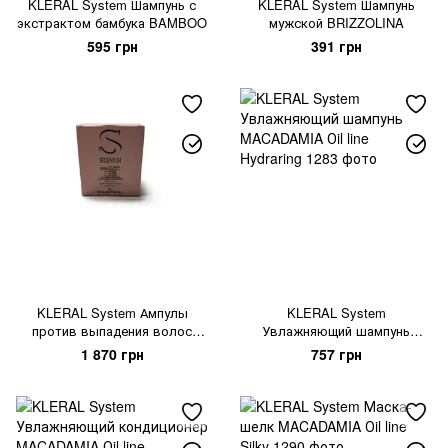
KLERAL System Шампунь с
KLERAL System Шампунь
экстрактом бамбука BAMBOO
мужской BRIZZOLINA
595 грн
391 грн
KLERAL System Ампулы
KLERAL System
против выпадения волос
Увлажняющий шампунь
SELENIUM DERMIN PLUS
MACADAMIA Оil line Hydraring
1 870 грн
757 грн