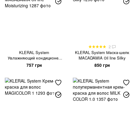
2
KLERAL System
KLERAL System Маска-шелк
Увлажняющий кондиционер
MACADAMIA Оil line Silky
MACADAMIA Оil line
757 грн
850 грн
Moisturizing