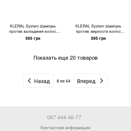
KLERAL System Шампунь
KLERAL System Шампунь
против выпадения волос
против жирности волос
SELENIUM DERMIN PLUS
SELENIUM GREASY HAIR
595 грн
595 грн
Показать еще 20 товаров
Назад
Вперед
8
из 64
067 444-48-77
Контактная информация