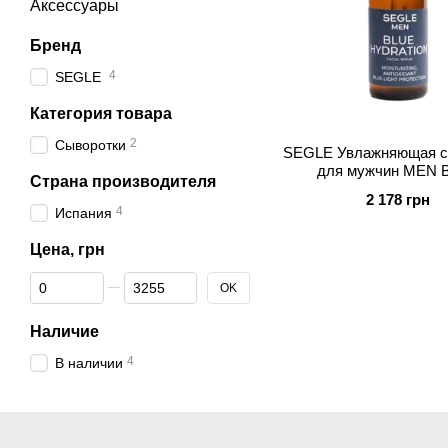
Аксессуары
Бренд
4
SEGLE
Категория товара
2
Сыворотки
SEGLE Увлажняющая с
для мужчин MEN 
Страна производителя
HYDRATION
2 178 грн
4
Испания
Цена, грн
От Цена, грн
До Цена, грн
OK
Наличие
4
В наличии