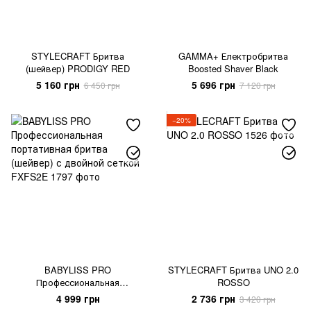
STYLECRAFT Бритва
GAMMA+ Електробритва
(шейвер) PRODIGY RED
Boosted Shaver Black
5 160 грн
5 696 грн
6 450 грн
7 120 грн
−20%
BABYLISS PRO
STYLECRAFT Бритва UNO 2.0
Профессиональная
ROSSO
портативная бритва (шейвер)
4 999 грн
2 736 грн
3 420 грн
с двойной сеткой FXFS2E