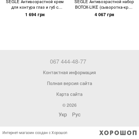
SEGLE Антивозрастной крем
SEGLE Антивозрастной набор
для контура глаз и губ с
BOTOX-LIKE (сыворотка-крем
чистым ретинолом PURE
15 мл + сыворотка 30 мл)
1 694 грн
4 067 грн
RETINOL
067 444-48-77
Контактная информация
Полная версия сайта
Карта сайта
© 2026
Укр
Рус
Интернет-магазин создан с Хорошоп