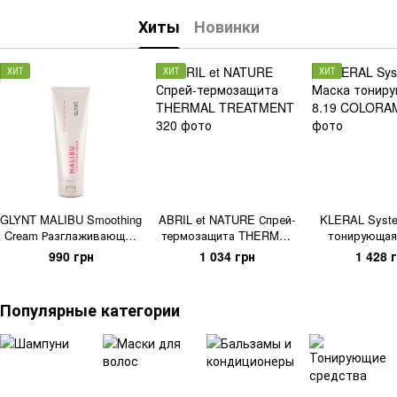
Хиты
Новинки
ХИТ
ХИТ
ХИТ
GLYNT MALIBU Smoothing
ABRIL et NATURE Спрей-
KLERAL Syst
Cream Разглаживающий
термозащита THERMAL
тонирующая
крем
TREATMENT
COLOR
990 грн
1 034 грн
1 428 
Популярные категории