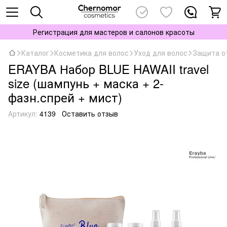
Регистрация для мастеров и салонов красоты
Каталог
Косметика для волос
Уход для волос
Защита о
ERAYBA Набор BLUE HAWAII travel
size (шампунь + маска + 2-
фазн.спрей + мист)
Артикул:
4139
Оставить отзыв