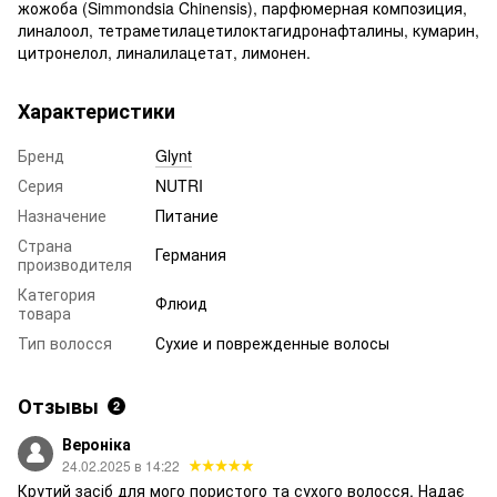
жожоба (Simmondsia Chinensis), парфюмерная композиция,
линалоол, тетраметилацетилоктагидронафталины, кумарин,
цитронелол, линалилацетат, лимонен.
Характеристики
Бренд
Glynt
Серия
NUTRI
Назначение
Питание
Страна
Германия
производителя
Категория
Флюид
товара
Тип волосся
Сухие и поврежденные волосы
Отзывы
2
Вероніка
24.02.2025 в 14:22
Крутий засіб для мого пористого та сухого волосся. Надає