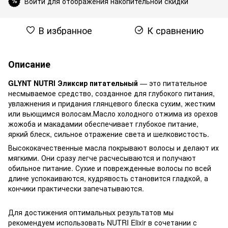
Войти для отображения накопительной скидки
%
В избранное
К сравнению
Описание
GLYNT NUTRI Э
ликсир питательный
— это питательное
несмываемое средство, созданное для глубокого питания,
увлажнения и придания глянцевого блеска сухим, жестким
или вьющимся волосам.Масло холодного отжима из орехов
жожоба и макадамии обеспечивает глубокое питание,
яркий блеск, сильное отражение света и шелковистость.
Высококачественные масла покрывают волосы и делают их
мягкими. Они сразу легче расчесываются и получают
обильное питание. Сухие и поврежденные волосы по всей
длине успокаиваются, кудрявость становится гладкой, а
кончики практически запечатываются.
Для достижения оптимальных результатов мы
рекомендуем использовать NUTRI Elixir в сочетании с