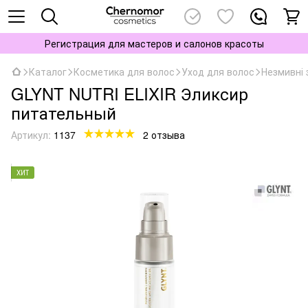
Регистрация для мастеров и салонов красоты
Каталог
Косметика для волос
Уход для волос
Незмивні 
GLYNT NUTRI ELIXIR Эликсир
питательный
Артикул:
1137
2 отзыва
ХИТ