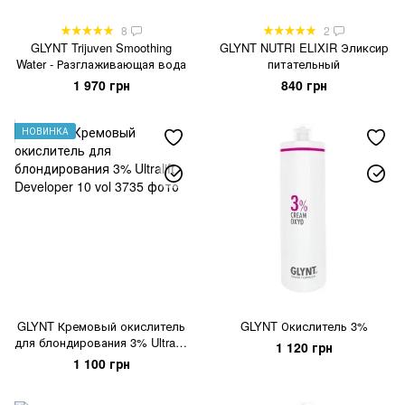
8
2
GLYNT Trijuven Smoothing
GLYNT NUTRI ELIXIR Эликсир
Water - Разглаживающая вода
питательный
1 970 грн
840 грн
НОВИНКА
GLYNT Кремовый окислитель
GLYNT Окислитель 3%
для блондирования 3% Ultralift
1 120 грн
Developer 10 vol
1 100 грн