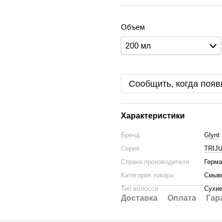
Объем
200 мл
Сообщить, когда появ
Характеристики
Бренд
Glynt
Серия
TRIJ
Страна производителя
Герма
Категория товара
Смывн
Тип волосся
Сухие
Доставка
Оплата
Гар