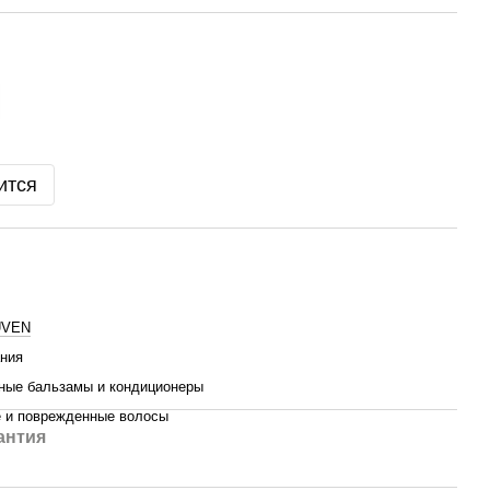
ится
UVEN
ния
ые бальзамы и кондиционеры
 и поврежденные волосы
антия