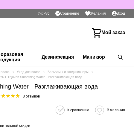
Сравнение
Укр
Рус
Желания
Вход
Мой заказ
оразовая
Дезинфекция
Маникюр
одукция
 волос
Уход для волос
Бальзамы и кондиционеры
YNT Trijuven Smoothing Water - Разглаживающая вода
thing Water - Разглаживающая вода
8 отзывов
К сравнению
В желания
пительной скидки