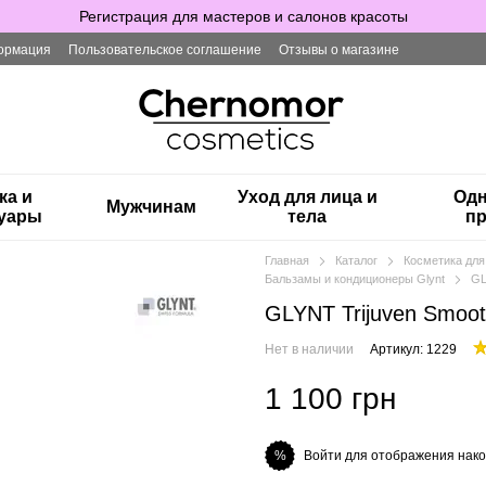
Регистрация для мастеров и салонов красоты
ормация
Пользовательское соглашение
Отзывы о магазине
ка и
Уход для лица и
Одн
Мужчинам
суары
тела
пр
Главная
Каталог
Косметика для
Бальзамы и кондиционеры Glynt
GL
GLYNT Trijuven Smoo
Нет в наличии
Артикул: 1229
1 100 грн
Войти для отображения нако
%