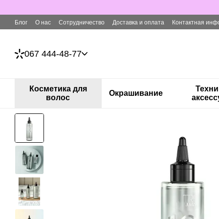
Перейти к основному контенту
Блог
О нас
Сотрудничество
Доставка и оплата
Контактная инф
067 444-48-77
Косметика для
Техни
Окрашивание
волос
аксес