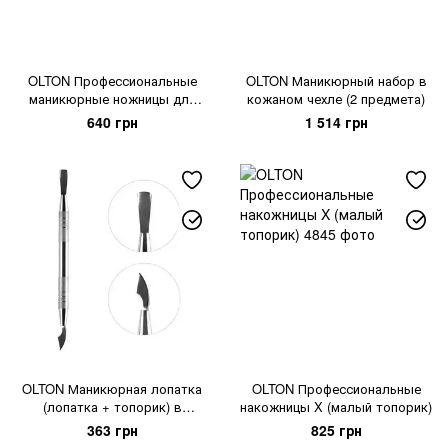
OLTON Профессиональные
OLTON Маникюрный набор в
маникюрные ножницы для
кожаном чехле (2 предмета)
ногтей
640 грн
1 514 грн
OLTON Маникюрная лопатка
OLTON Профессиональные
(лопатка + топорик) в
накожницы X (малый топорик)
кожаном чехле
363 грн
825 грн