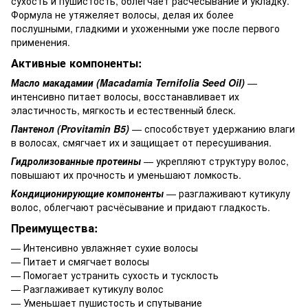
сухость и пушистость, облегчает расчёсывание и укладку.
Формула не утяжеляет волосы, делая их более
послушными, гладкими и ухоженными уже после первого
применения.
Активные компоненты:
Масло макадамии (Macadamia Ternifolia Seed Oil)
—
интенсивно питает волосы, восстанавливает их
эластичность, мягкость и естественный блеск.
Пантенол (Provitamin B5)
— способствует удержанию влаги
в волосах, смягчает их и защищает от пересушивания.
Гидролизованные протеины
— укрепляют структуру волос,
повышают их прочность и уменьшают ломкость.
Кондиционирующие компоненты
— разглаживают кутикулу
волос, облегчают расчёсывание и придают гладкость.
Преимущества:
— Интенсивно увлажняет сухие волосы
— Питает и смягчает волосы
— Помогает устранить сухость и тусклость
— Разглаживает кутикулу волос
— Уменьшает пушистость и спутывание