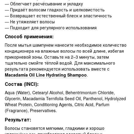
— Облегчает расчёсывание и укладку
— Придаёт волосам гладкость и шелковистость
— Возвращает естественный блеск и эластичность
— Не утяжеляет волосы
— Подходит для регулярного использования
Способ применения:
После мытья шампунем нанесите необходимое количество
кондиционера на влажные волосы по всей длине, избегая
прикорневой зоны. Оставьте на 2–3 минуты, затем
тщательно смойте тёплой водой. Для максимального
результата рекомендуется использовать вместе с
Macadamia Oil Line Hydrating Shampoo
.
Состав (INCI):
Aqua (Water), Cetearyl Alcohol, Behentrimonium Chloride,
Glycerin, Macadamia Ternifolia Seed Oil, Panthenol, Hydrolyzed
Wheat Protein, Conditioning Agents, Citric Acid, Parfum
(Fragrance), Preservatives.
Результат:
Волосы становятся мягкими, гладкими и хорошо
увлажнёнными, приобретают здоровый блеск и