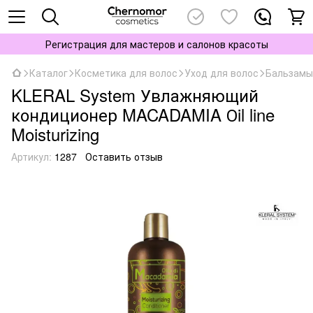
Регистрация для мастеров и салонов красоты
Каталог
Косметика для волос
Уход для волос
Бальзамы
KLERAL System Увлажняющий
кондиционер MACADAMIA Оil line
Moisturizing
Артикул:
1287
Оставить отзыв