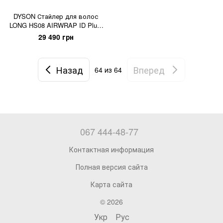
DYSON Стайлер для волос
LONG HS08 AIRWRAP ID Plum
Jаsper (599039-01)
29 490 грн
Назад
Вперед
64
из 64
067 444-48-77
Контактная информация
Полная версия сайта
Карта сайта
© 2026
Укр
Рус