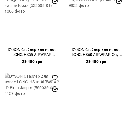
DYSON Стайлер для волос
DYSON Стайлер для волос
LONG HS08 AIRWRAP
LONG HS05 AIRWRAP Onyx
Straight/Wavy Ceramic
Black/Gold (534030-01)
29 490 грн
29 490 грн
Patina/Topaz (533598-01)