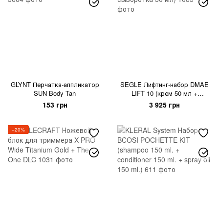
GLYNT Перчатка-аппликатор
SEGLE Лифтинг-набор DMAE
SUN Body Tan
LIFT 10 (крем 50 мл +
сыворотка 30 мл)
153 грн
3 925 грн
−20%