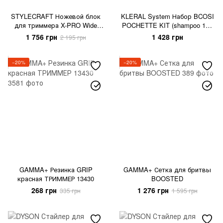
STYLECRAFT Ножевой блок
KLERAL System Набор BCOSI
для триммера X-PRO Wide
POCHETTE KIT (shampoo 150
Titanium Gold + The One DLC
ml. + conditioner 150 ml. + spray
1 756 грн
1 428 грн
2 195 грн
oil 150 ml.)
−20%
−20%
GAMMA+ Резинка GRIP
GAMMA+ Сетка для бритвы
красная ТРИММЕР 13430
BOOSTED
268 грн
1 276 грн
335 грн
1 595 грн