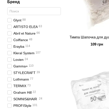
Бренд
88
Glynt
63
ARTISTO ELEA
66
Abril et Nature
Тимпа Шапочка для ду
48
Coiffance
109 грн
114
Erayba
107
Kleral System
24
Lovien
110
Gamma+
39
STYLECRAFT
77
Lothmann
73
TERMIX
22
Graham Hill
24
SOMNIS&HAIR
101
PROFIStyle