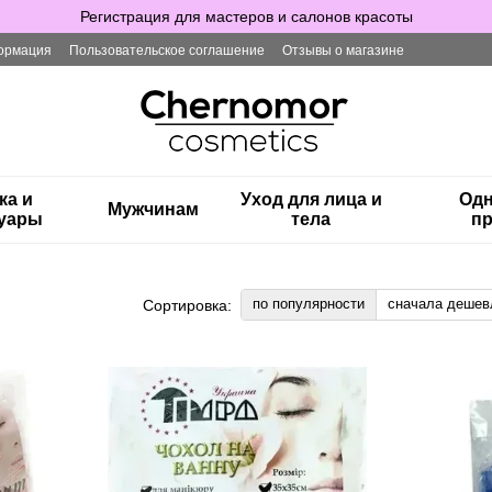
Регистрация для мастеров и салонов красоты
ормация
Пользовательское соглашение
Отзывы о магазине
ка и
Уход для лица и
Одн
Мужчинам
суары
тела
пр
по популярности
сначала дешев
Сортировка: