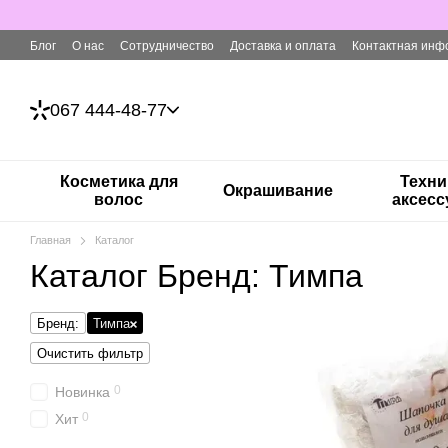
Перейти к основному контенту
Блог
О нас
Сотрудничество
Доставка и оплата
Контактная инф
067 444-48-77
Косметика для
Техни
Окрашивание
волос
аксес
Главная
Каталог
Каталог Бренд: Тимпа
Бренд:
Тимпа
Очистить фильтр
0
Новинка
0
Хит