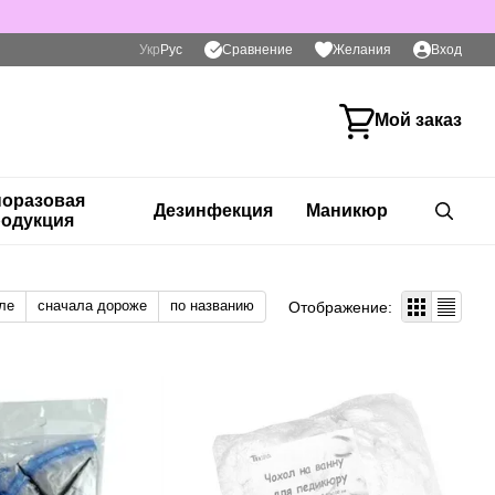
Сравнение
Укр
Рус
Желания
Вход
Мой заказ
оразовая
Дезинфекция
Маникюр
одукция
ле
сначала дороже
по названию
Отображение: