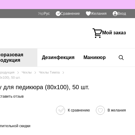
Сравнение
Укр
Рус
Желания
Вход
Мой заказ
оразовая
Дезинфекция
Маникюр
одукция
продукция
Чехлы
Чехлы Тимпа
х100), 50 шт.
 для педикюра (80х100), 50 шт.
ставить отзыв
К сравнению
В желания
пительной скидки