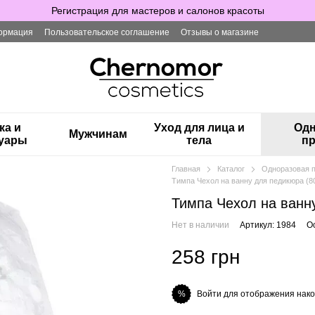
Регистрация для мастеров и салонов красоты
ормация
Пользовательское соглашение
Отзывы о магазине
ка и
Уход для лица и
Одн
Мужчинам
суары
тела
пр
Главная
Каталог
Одноразовая 
Тимпа Чехол на ванну для педикюра (80
Тимпа Чехол на ванну
Нет в наличии
Артикул: 1984
О
258 грн
Войти для отображения нако
%