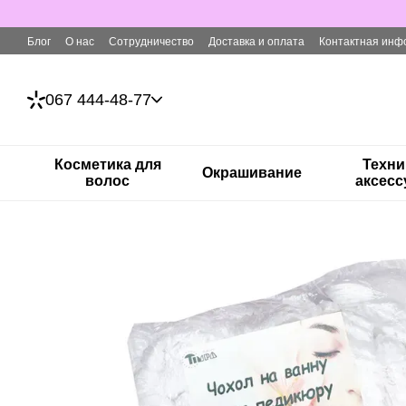
Перейти к основному контенту
Блог
О нас
Сотрудничество
Доставка и оплата
Контактная инф
067 444-48-77
Косметика для
Техни
Окрашивание
волос
аксес