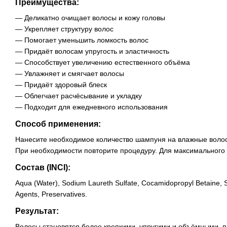
Преимущества:
— Деликатно очищает волосы и кожу головы
— Укрепляет структуру волос
— Помогает уменьшить ломкость волос
— Придаёт волосам упругость и эластичность
— Способствует увеличению естественного объёма
— Увлажняет и смягчает волосы
— Придаёт здоровый блеск
— Облегчает расчёсывание и укладку
— Подходит для ежедневного использования
Способ применения:
Нанесите необходимое количество шампуня на влажные волос
При необходимости повторите процедуру. Для максимального 
Состав (INCI):
Aqua (Water), Sodium Laureth Sulfate, Cocamidopropyl Betaine, So
Agents, Preservatives.
Результат:
Волосы становятся более крепкими, упругими и объёмными, п