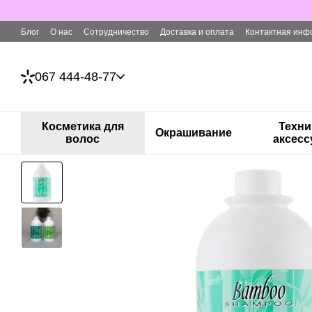
Перейти к основному контенту
Блог
О нас
Сотрудничество
Доставка и оплата
Контактная инф
067 444-48-77
Косметика для
Техни
Окрашивание
волос
аксес