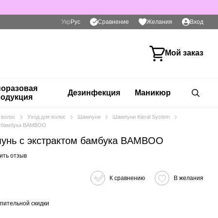
Сравнение
Укр
Рус
Желания
Вход
Мой заказ
оразовая
Дезинфекция
Маникюр
одукция
 волос
Уход для волос
Шампуни
Шампуни Kleral System
м бамбука BAMBOO
унь с экстрактом бамбука BAMBOO
ить отзыв
К сравнению
В желания
пительной скидки