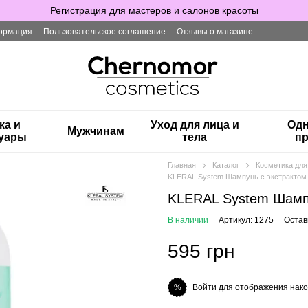
Регистрация для мастеров и салонов красоты
ормация
Пользовательское соглашение
Отзывы о магазине
ка и
Уход для лица и
Одн
Мужчинам
суары
тела
пр
Главная
Каталог
Косметика для
KLERAL System Шампунь с экстракто
KLERAL System Шамп
В наличии
Артикул: 1275
Остав
595 грн
Войти для отображения нако
%