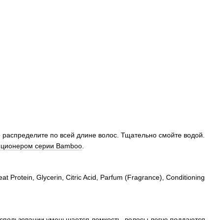
распределите по всей длине волос. Тщательно смойте водой.
иционером серии Bamboo
.
 Protein, Glycerin, Citric Acid, Parfum (Fragrance), Conditioning
использовании уменьшается ломкость, волосы легче поддаются