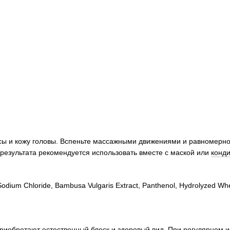
ы и кожу головы. Вспеньте массажными движениями и равномерно 
результата рекомендуется использовать вместе с маской или
конд
dium Chloride, Bambusa Vulgaris Extract, Panthenol, Hydrolyzed Wheat
риобретают естественный блеск и здоровый вид. При регулярном 