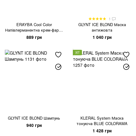
1
ERAYBA Cool Color
GLYNT ICE BLOND Маска
Напівперманентна крем-фарба
антижовта
для волосся
889 грн
1 040 грн
ХІТ
GLYNT ICE BLOND Шампунь
KLERAL System Маска
тонуюча BLUE COLORAMA
940 грн
1 428 грн