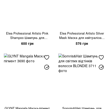
Elea Professional Artisto Pink
Elea Professional Artisto Silver
Shampoo Шампунь для
Mask Маска для нейтралізації
волосся тонуючий
жовтизни
600 грн
576 грн
GLYNT Mangala Маска-пігмент
Somnis&Hair Шампунь для