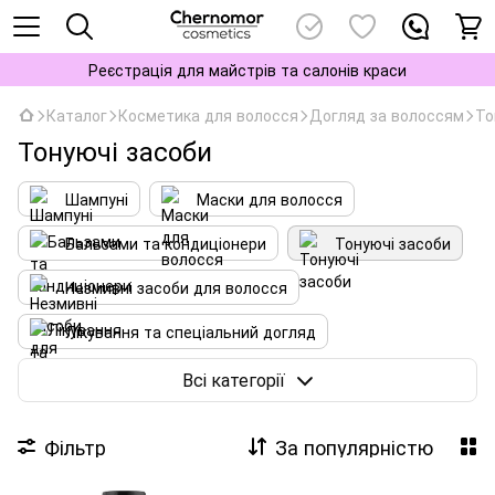
Реєстрація для майстрів та салонів краси
Каталог
Косметика для волосся
Догляд за волоссям
То
Тонуючі засоби
Шампуні
Маски для волосся
Бальзами та кондиціонери
Тонуючі засоби
Незмивні засоби для волосся
Лікування та спеціальний догляд
Захист від сонця
Всі категорії
Фільтр
За популярністю