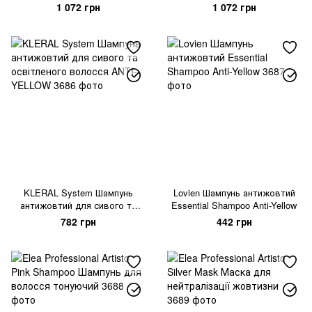
проти жовтизни
жовтизни волосся
1 072 грн
1 072 грн
KLERAL System Шампунь
Lovien Шампунь антижовтий
антижовтий для сивого та
Essential Shampoo Anti-Yellow
освітленого волосся ANTI-
782 грн
442 грн
YELLOW