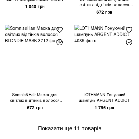
світлих відтінків волосся
1 040 грн
BLONDIE
672 грн
Somnis&Hair Маска для
LOTHMANN Тонуючий
світлих відтінків волосся
шампунь ARGENT ADDICT
BLONDIE MASK
672 грн
1 796 грн
Показати ще 11 товарів