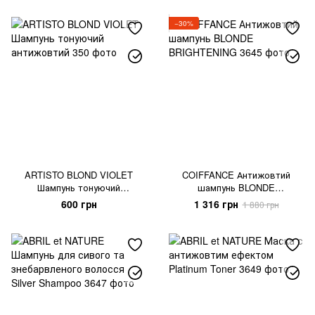
−30%
ARTISTO BLOND VIOLET
COIFFANCE Антижовтий
Шампунь тонуючий
шампунь BLONDE
антижовтий
BRIGHTENING
600 грн
1 316 грн
1 880 грн