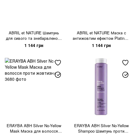
ABRIL et NATURE Шампунь
ABRIL et NATURE Маска с
для сивого та знебарвленого
антижовтим ефектом Platinum
волосся Silver Shampoo
Toner
1 144 грн
1 144 грн
ERAYBA ABH Silver No-Yellow
ERAYBA ABH Silver No-Yellow
Mask Маска для волосся
Shampoo Шампунь проти