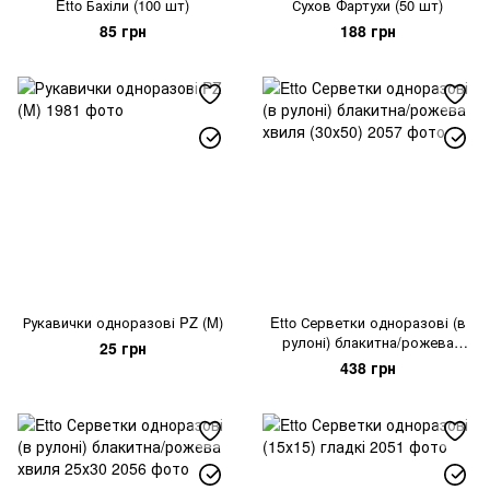
Etto Бахіли (100 шт)
Сухов Фартухи (50 шт)
85 грн
188 грн
Рукавички одноразові PZ (M)
Etto Серветки одноразові (в
рулоні) блакитна/рожева
25 грн
хвиля (30х50)
438 грн