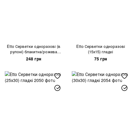
Etto Серветки одноразові (в
Etto Серветки одноразові
рулоні) блакитна/рожева
(15х15) гладкі
хвиля 25х30
248 грн
75 грн