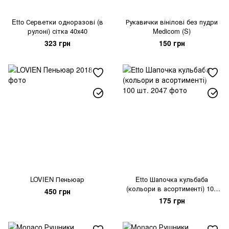
Etto Серветки одноразові (в
Рукавички вінілові без пудри
рулоні) сітка 40х40
Medicom (S)
323 грн
150 грн
LOVIEN Пеньюар
Etto Шапочка кульбаба
(кольори в асортименті) 100
450 грн
шт.
175 грн