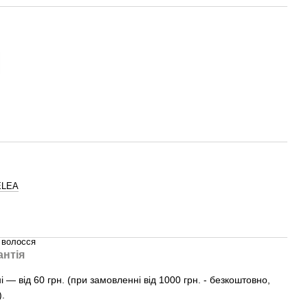
ELEA
 волосся
антія
— від 60 грн. (при замовленні від 1000 грн. - безкоштовно,
).