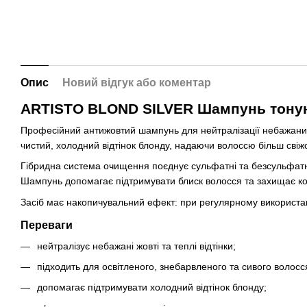
Опис
Новий відгук або коментар
ARTISTO BLOND SILVER Шампунь тону
Професійний антижовтий шампунь для нейтралізації небажаних 
чистий, холодний відтінок блонду, надаючи волоссю більш свіжо
Гібридна система очищення поєднує сульфатні та безсульфатні 
Шампунь допомагає підтримувати блиск волосся та захищає колі
Засіб має накопичувальний ефект: при регулярному використанн
Переваги
нейтралізує небажані жовті та теплі відтінки;
підходить для освітленого, знебарвленого та сивого волосс
допомагає підтримувати холодний відтінок блонду;