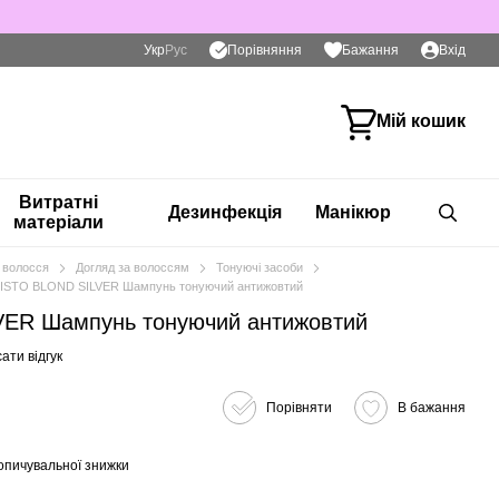
Порівняння
Укр
Рус
Бажання
Вхід
Мій кошик
Витратні
Дезинфекція
Манікюр
матеріали
 волосся
Догляд за волоссям
Тонуючі засоби
ISTO BLOND SILVER Шампунь тонуючий антижовтий
ER Шампунь тонуючий антижовтий
ати відгук
Порівняти
В бажання
опичувальної знижки