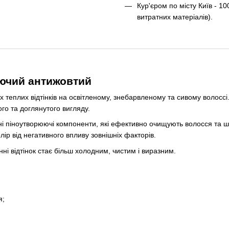
Кур'єром по місту Київ - 10
витратних матеріалів).
ючий антижовтий
теплих відтінків на освітленому, знебарвленому та сивому волосс
го та доглянутого вигляду.
піноутворюючі компоненти, які ефективно очищують волосся та шкір
р від негативного впливу зовнішніх факторів.
і відтінок стає більш холодним, чистим і виразним.
я;