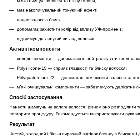
м’яко очищує волосся та шкіру голови;
має накопичувальний тонуючий ефект;
надає волоссю блиск;
допомагає захистити колір від впливу УФ-променів;
підтримує доглянутий вигляд волосся.
Активні компоненти
холодні пігменти — допомагають нейтралізувати теплі та ж
Polysilicone-19 — сприяє гладкості та блиску волосся;
Polyquaternium-22 — допомагає пом’якшити волосся та пол
м’які очищувальні компоненти — забезпечують делікатне 
Спосіб застосування
Нанести шампунь на вологе волосся, рівномірно розподілити та
повторити процедуру. Рекомендується використовувати рукави
Результат
Чистий, холодний і більш виразний відтінок блонду з блиском і