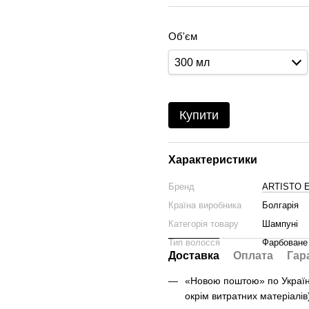
Об'єм
300 мл
Купити
Характеристики
Бренд
ARTISTO 
Країна виробника
Болгарія
Категорія товару
Шампуні
Тип волосся
Фарбоване
Доставка
Оплата
Гар
«Новою поштою» по Україні 
окрім витратних матеріалів