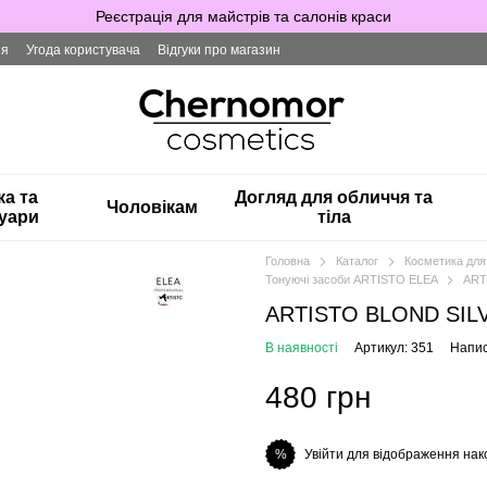
Реєстрація для майстрів та салонів краси
ія
Угода користувача
Відгуки про магазин
ка та
Догляд для обличчя та
Чоловікам
уари
тіла
Головна
Каталог
Косметика для
Тонуючі засоби ARTISTO ELEA
ART
ARTISTO BLOND SILV
В наявності
Артикул: 351
Напис
480 грн
Увійти для відображення нак
%