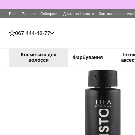
Перейти до основного контенту
Блог
Про нас
Співпраця
Доставка і оплата
Контактна інформац
067 444-48-77
Косметика для
Техні
Фарбування
волосся
аксес