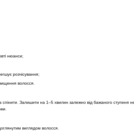
овті нюанси;
егшує розчісування;
очищення волосся.
 спінити. Залишити на 1–5 хвилин залежно від бажаного ступеня не
чки.
 доглянутим виглядом волосся.