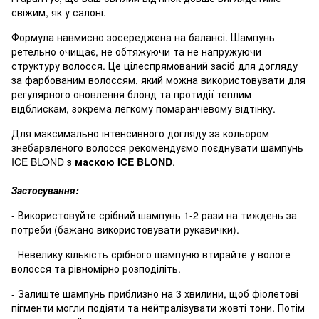
свіжим, як у салоні
.
Формула навмисно зосереджена на балансі. Шампунь
ретельно очищає, не обтяжуючи та не напружуючи
структуру волосся. Це цілеспрямований засіб для догляду
за фарбованим волоссям, який можна використовувати для
регулярного оновлення блонд та протидії теплим
відблискам, зокрема легкому помаранчевому відтінку.
Для максимально інтенсивного догляду за кольором
знебарвленого волосся рекомендуємо поєднувати шампунь
ICE BLOND з
маскою ICE BLOND
.
Застосування:
- Використовуйте срібний шампунь 1-2 рази на тиждень за
потреби (бажано
використовувати рукавички).
- Невелику кількість срібного шампуню втирайте у вологе
волосся та рівномірно розподіліть.
- Залиште шампунь приблизно на 3 хвилини, щоб фіолетові
пігменти могли подіяти та нейтралізувати жовті тони. Потім