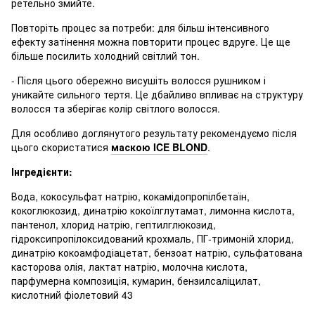
ретельно змийте.
Повторіть процес за потреби: для більш інтенсивного
ефекту затінення можна повторити процес вдруге. Це ще
більше посилить холодний світлий тон.
- Після цього обережно висушіть волосся рушником і
уникайте сильного тертя. Це дбайливо впливає на структуру
волосся та зберігає колір світлого волосся.
Для особливо доглянутого результату рекомендуємо після
цього скористатися
маскою ICE BLOND
.
Інгредієнти:
Вода, кокосульфат натрію, кокамідопропілбетаїн,
кокоглюкозид, динатрію кокоїлглутамат, лимонна кислота,
пантенол, хлорид натрію, гептилглюкозид,
гідроксипропілоксидований крохмаль, ПГ-тримоній хлорид,
динатрію кокоамфодіацетат, бензоат натрію, сульфатована
касторова олія, лактат натрію, молочна кислота,
парфумерна композиція, кумарин, бензилсаліцилат,
кислотний фіолетовий 43