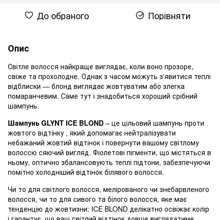
До обраного
Порівняти
Опис
Світле волосся найкраще виглядає, коли воно прозоре,
свіже та прохолодне. Однак з часом можуть з'явитися теплі
відблиски — блонд виглядає жовтуватим або злегка
помаранчевим. Саме тут і знадобиться хороший
срібний
шампунь.
Шампунь
GLYNT
ICE BLOND
– це цільовий
шампунь проти
жовтого відтінку
, який допомагає нейтралізувати
небажаний жовтий відтінок і повернути вашому світлому
волоссю сяючий вигляд. Фіолетові пігменти, що містяться в
ньому, оптично збалансовують теплі підтони,
забезпечуючи
помітно холодніший відтінок білявого волосся
.
Чи то для світлого волосся, мелірованого чи знебарвленого
волосся, чи то для сивого та білого волосся, яке має
тенденцію до жовтизни:
ICE BLOND
делікатно освіжає колір
і гарантує, що ваш світлий відтінок довше виглядатиме