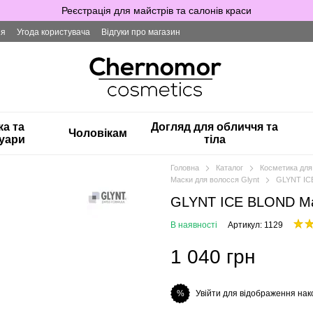
Реєстрація для майстрів та салонів краси
ія
Угода користувача
Відгуки про магазин
ка та
Догляд для обличчя та
Чоловікам
уари
тіла
Головна
Каталог
Косметика для
Маски для волосся Glynt
GLYNT IC
GLYNT ICE BLOND Ма
В наявності
Артикул: 1129
1 040 грн
Увійти для відображення нак
%