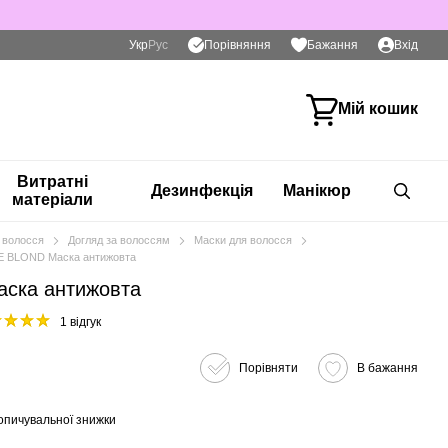
Порівняння
Укр
Рус
Бажання
Вхід
Мій кошик
Витратні
Дезинфекція
Манікюр
матеріали
 волосся
Догляд за волоссям
Маски для волосся
E BLOND Маска антижовта
ска антижовта
1 відгук
Порівняти
В бажання
опичувальної знижки