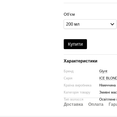
Об'єм
200 мл
Купити
Характеристики
Бренд
Glynt
Серія
ICE BLON
Країна виробника
Німеччина
Категорія товару
Змивні мас
Тип волосся
Освітлене
Доставка
Оплата
Гар