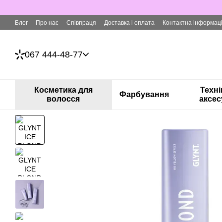
Перейти до основного контенту
Блог
Про нас
Співпраця
Доставка і оплата
Контактна інформац
067 444-48-77
Косметика для
Техні
Фарбування
волосся
аксес