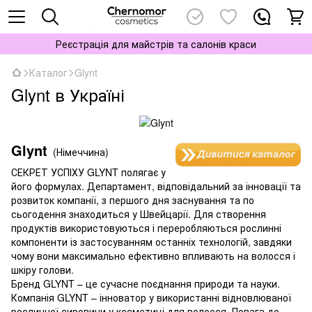
Реєстрація для майстрів та салонів краси
Каталог
Glynt
Glynt в Україні
Glynt
(Німеччина)
СЕКРЕТ УСПІХУ GLYNT полягає у
його формулах. Департамент, відповідальний за інновації та
розвиток компанії, з першого дня заснування та по
сьогодення знаходиться у Швейцарії. Для створення
продуктів використовуються і переробляються рослинні
компоненти із застосуванням останніх технологій, завдяки
чому вони максимально ефективно впливають на волосся і
шкіру голови.
Бренд GLYNT – це сучасне поєднання природи та науки.
Компанія GLYNT – інноватор у використанні відновлюваної
рослинної сировини у косметиці для волосся. Повага до