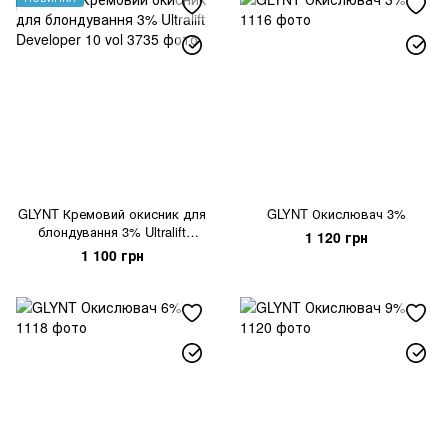
GLYNT Кремовий окисник для
GLYNT Окислювач 3%
блондування 3% Ultralift
1 120 грн
Developer 10 vol
1 100 грн