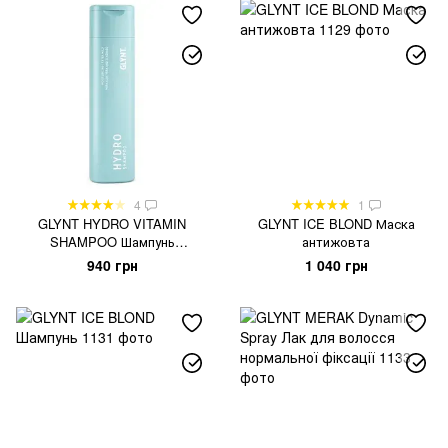
4
1
GLYNT HYDRO VITAMIN
GLYNT ICE BLOND Маска
SHAMPOO Шампунь
антижовта
зволожуючий
940 грн
1 040 грн