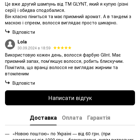
Це вже другий шампунь від ТМ GLYNT, який я купую (різні
серії) і обидва сподобалися.
Він класно піниться та має приємний аромат. А в тандемі з
маскою і спреєм, волосся виглядає просто шикарно.
Відповісти
Lola
30.09.2024 в 18:59
Використовую кожен день, волосся фарбую Glint. Має
приємний запах, пом'якшує волосся, робить блискучим.
Помітила, що вранці волосся не виглядає жирним та
втомленим
Відповісти
Написати відгук
Доставка
Оплата
Гарантія
«Новою поштою» по Україні — від 60 грн. (при
замовленні від 1000 грн. - безкоштовно, окрім витратних