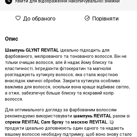
Увійти для відображення накопичувальної знижки
%
До обраного
Порівняти
Опис
Шампунь
GLYNT
REVITAL
ідеально підходить для
фарбованого, мелірованого та тонованого волосся. Він не
тільки очищає волосся, але й надає йому блиску та
еластичності. Інгредієнти фітокератин та магнолія
розгладжують кутикулу волосся, яка стала жорсткою
внаслідок хімічної обробки. Закрита кутикула особливо
важлива для волосся, оскільки вона краще відбиває світло,
а отже, забезпечує більше блиску та яскравий колір
волосся.
Для оптимального догляду за фарбованим волоссям
рекомендуємо використовувати
шампунь REVITAL
разом зі
спреєм REVITAL Care Spray
та
маскою REVITAL
. Ці
продукти ідеально доповнюють один одного та надають
вашому волоссю необхідну підтримку, щоб воно знову стало