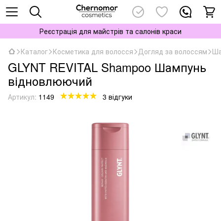
Реєстрація для майстрів та салонів краси
Каталог
Косметика для волосся
Догляд за волоссям
Ша
GLYNT REVITAL Shampoo Шампунь
відновлюючий
Артикул:
1149
3 відгуки