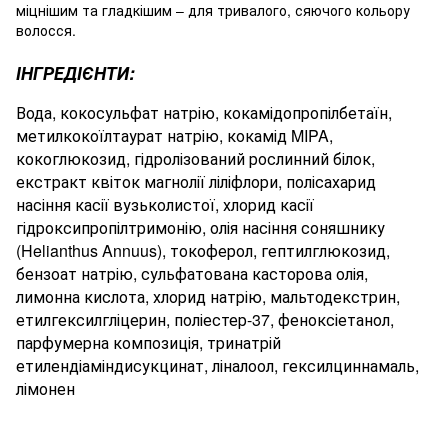
міцнішим та гладкішим – для тривалого, сяючого кольору
волосся.
ІНГРЕДІЄНТИ:
Вода, кокосульфат натрію, кокамідопропілбетаїн,
метилкокоїлтаурат натрію, кокамід MIPA,
кокоглюкозид, гідролізований рослинний білок,
екстракт квіток магнолії ліліфлори, полісахарид
насіння касії вузьколистої, хлорид касії
гідроксипропілтримонію, олія насіння соняшнику
(Helianthus Annuus), токоферол, гептилглюкозид,
бензоат натрію, сульфатована касторова олія,
лимонна кислота, хлорид натрію, мальтодекстрин,
етилгексилгліцерин, поліестер-37, феноксіетанол,
парфумерна композиція, тринатрій
етилендіаміндисукцинат, ліналоол, гексилциннамаль,
лімонен