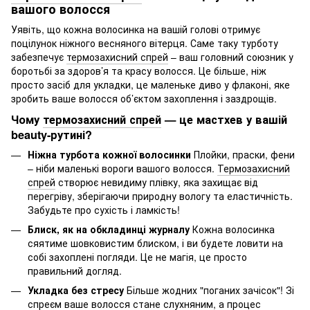
вашого волосся
Уявіть, що кожна волосинка на вашій голові отримує
поцілунок ніжного весняного вітерця. Саме таку турботу
забезпечує
термозахисний спрей
– ваш головний союзник у
боротьбі за здоров’я та красу волосся. Це більше, ніж
просто засіб для укладки, це маленьке диво у флаконі, яке
зробить ваше волосся об’єктом захоплення і заздрощів.
Чому
термозахисний спрей
— це мастхев у вашій
beauty-рутині?
Ніжна турбота кожної волосинки
Плойки, праски, фени
– ніби маленькі вороги вашого волосся.
Термозахисний
спрей
створює невидиму плівку, яка захищає від
перегріву, зберігаючи природну вологу та еластичність.
Забудьте про сухість і ламкість!
Блиск, як на обкладинці журналу
Кожна волосинка
сяятиме шовковистим блиском, і ви будете ловити на
собі захоплені погляди. Це не магія, це просто
правильний догляд.
Укладка без стресу
Більше жодних "поганих зачісок"! Зі
спреєм
ваше волосся стане слухняним, а процес