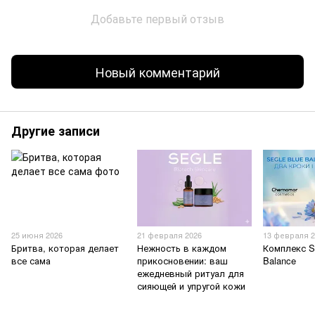
Добавьте первый отзыв
Новый комментарий
Другие записи
25 июня 2026
21 февраля 2026
13 февраля 2
Бритва, которая делает
Нежность в каждом
Комплекс S
все сама
прикосновении: ваш
Balance
ежедневный ритуал для
сияющей и упругой кожи