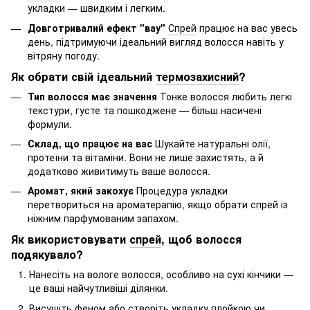
укладки — швидким і легким.
Довготривалий ефект "вау"
Спрей
працює на вас увесь
день, підтримуючи ідеальний вигляд волосся навіть у
вітряну погоду.
Як обрати свій ідеальний
термозахисний
?
Тип волосся має значення
Тонке волосся любить легкі
текстури, густе та пошкоджене — більш насичені
формули.
Склад, що працює на вас
Шукайте натуральні олії,
протеїни та вітаміни. Вони не лише захистять, а й
додатково живитимуть ваше волосся.
Аромат, який закохує
Процедура укладки
перетвориться на ароматерапію, якщо обрати спрей із
ніжним парфумованим запахом.
Як використовувати
спрей
, щоб волосся
подякувало?
Нанесіть на вологе волосся, особливо на сухі кінчики —
це ваші найчутливіші ділянки.
Висушіть феном або створіть укладку плойкою чи