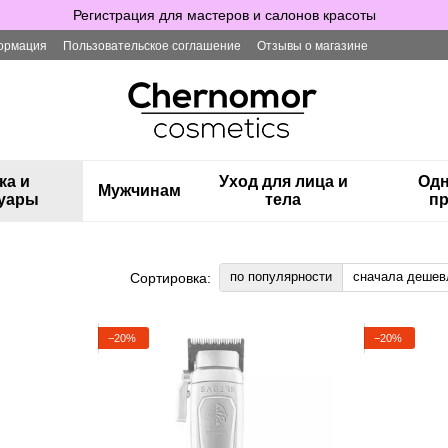
Регистрация для мастеров и салонов красоты
ормация
Пользовательское соглашение
Отзывы о магазине
ка и
Уход для лица и
Одн
Мужчинам
суары
тела
пр
по популярности
сначала дешев
Сортировка:
−20%
−20%