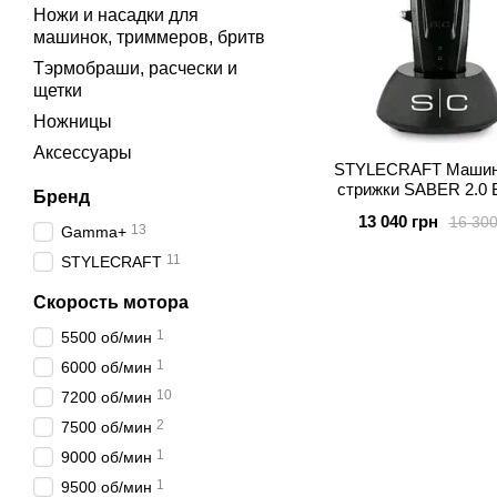
Ножи и насадки для
машинок, триммеров, бритв
Тэрмобраши, расчески и
щетки
Ножницы
Аксессуары
STYLECRAFT Машин
стрижки SABER 2.0
Бренд
13 040 грн
16 300
13
Gamma+
11
STYLECRAFT
Скорость мотора
1
5500 об/мин
1
6000 об/мин
10
7200 об/мин
2
7500 об/мин
1
9000 об/мин
1
9500 об/мин