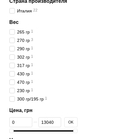
Страна производителя
22
Италия
Вес
1
265 гр
3
270 гр
1
290 гр
1
302 гр
1
317 гр
1
430 гр
1
470 гр
1
230 гр
1
300 гр/195 гр
Цена, грн
От Цена, грн
До Цена, грн
OK