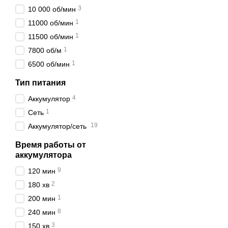
3
10 000 об/мин
1
11000 об/мин
1
11500 об/мин
1
7800 об/м
1
6500 об/мин
Тип питания
4
Аккумулятор
1
Сеть
19
Аккумулятор/сеть
Время работы от
аккумулятора
9
120 мин
2
180 хв
1
200 мин
8
240 мин
3
150 хв