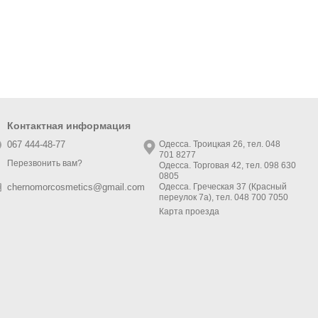
Контактная информация
067 444-48-77
Одесса. Троицкая 26, тел. 048
701 8277
Перезвонить вам?
Одесса. Торговая 42, тел. 098 630
0805
Одесса. Греческая 37 (Красный
chernomorcosmetics@gmail.com
переулок 7а), тел. 048 700 7050
Карта проезда