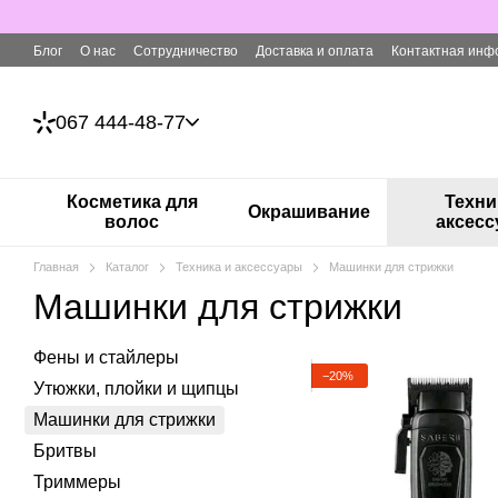
Перейти к основному контенту
Блог
О нас
Сотрудничество
Доставка и оплата
Контактная инф
067 444-48-77
Косметика для
Техни
Окрашивание
волос
аксес
Главная
Каталог
Техника и аксессуары
Машинки для стрижки
Машинки для стрижки
Фены и стайлеры
−20%
Утюжки, плойки и щипцы
Машинки для стрижки
Бритвы
Триммеры