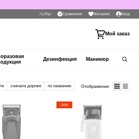
Сравнение
Укр
Рус
Желания
Вход
Мой заказ
оразовая
Дезинфекция
Маникюр
одукция
ле
сначала дороже
по названию
Отображение:
−20%