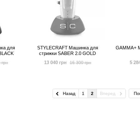
ка для
STYLECRAFT Машинка для
GAMMA+ Ма
 BLACK
стрижки SABER 2.0 GOLD
13 040 грн
5 28
 грн
16 300 грн
Назад
1
2
Вперед
По