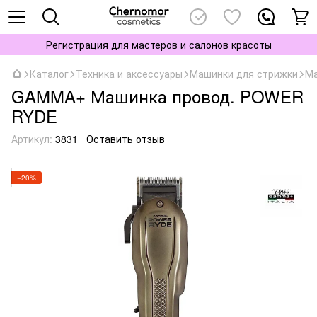
Регистрация для мастеров и салонов красоты
Каталог
Техника и аксессуары
Машинки для стрижки
Ма
GAMMA+ Машинка провод. POWER
RYDE
Артикул:
3831
Оставить отзыв
−20%