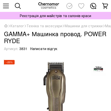
Реєстрація для майстрів та салонів краси
Каталог
Техніка та аксесуари
Машинки для стрижки
Ма
GAMMA+ Машинка провод. POWER
RYDE
Артикул:
3831
Написати відгук
−20%