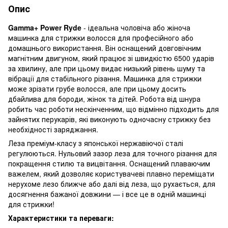
Опис
Gamma+ Power Ryde
- ідеальна чоловіча або жіноча
машинка для стрижки волосся для професійного або
домашнього використання. Він оснащений довговічним
магнітним двигуном, який працює зі швидкістю 6500 ударів
за хвилину, але при цьому видає низький рівень шуму та
вібрації для стабільного різання. Машинка для стрижки
може зрізати грубе волосся, але при цьому досить
дбайлива для бороди, жінок та дітей. Робота від шнура
робить час роботи нескінченним, що відмінно підходить для
зайнятих перукарів, які виконують одночасну стрижку без
необхідності заряджання.
Леза преміум-класу з японської нержавіючої сталі
регулюються. Нульовий зазор леза для точного різання для
покращення стилю та вицвітання. Оснащений плаваючим
важелем, який дозволяє користувачеві плавно переміщати
нерухоме лезо ближче або далі від леза, що рухається, для
досягнення бажаної довжини — і все це в одній машинці
для стрижки!
Характеристики та переваги: