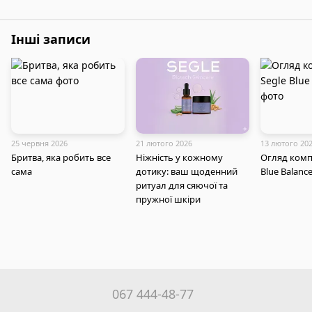
Інші записи
25 червня 2026
21 лютого 2026
13 лютого 20
Бритва, яка робить все
Ніжність у кожному
Огляд комп
сама
дотику: ваш щоденний
Blue Balanc
ритуал для сяючої та
пружної шкіри
067 444-48-77