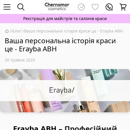
Реєстрація для майстрів та салонів краси
Блог
Ваша персональна історія краси це - Erayba ABH
Ваша персональна історія краси
це - Erayba ABH
20 травня 2025
Erayba ABH
– Професійний