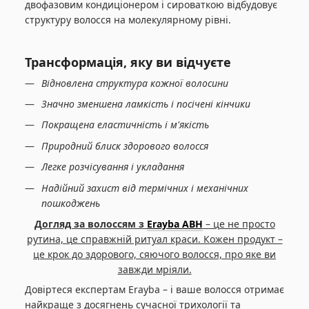
двофазовим кондиціонером і сироваткою відбудовує
структуру волосся на молекулярному рівні.
Трансформація, яку ви відчуєте
Відновлена структура кожної волосини
Значно зменшена ламкість і посічені кінчики
Покращена еластичність і м'якість
Природний блиск здорового волосся
Легке розчісування і укладання
Надійний захист від термічних і механічних
пошкоджень
Догляд за волоссям з
Erayba ABH
– це не просто
рутина, це справжній ритуал краси. Кожен продукт –
це крок до здорового, сяючого волосся, про яке ви
завжди мріяли.
Довіртеся експертам Erayba – і ваше волосся отримає
найкраще з досягнень сучасної трихології та