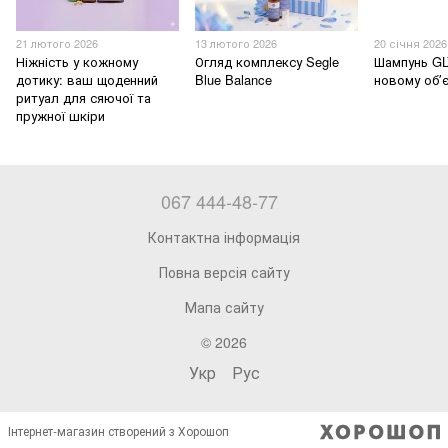
21 лютого 2026
13 лютого 2026
20 січня 2026
Ніжність у кожному
Огляд комплексу Segle
Шампунь GL
дотику: ваш щоденний
Blue Balance
новому обʼє
ритуал для сяючої та
пружної шкіри
067 444-48-77
Контактна інформація
Повна версія сайту
Мапа сайту
© 2026
Укр
Рус
Інтернет-магазин створений з Хорошоп