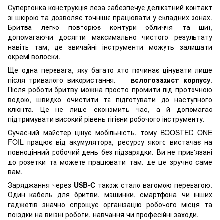
Супертонка конструкція леза забезпечує делікатний контакт
зі шкірою та дозволяє точніше працювати у складних зонах.
Бритва легко повторює контури обличчя та шиї,
допомагаючи досягти максимально чистого результату
навіть там, де звичайні інструменти можуть залишати
окремі волоски.
Ще одна перевага, яку багато хто починає цінувати лише
після тривалого використання, —
вологозахист корпусу
.
Після роботи бритву можна просто промити під проточною
водою, швидко очистити та підготувати до наступного
клієнта. Це не лише економить час, а й допомагає
підтримувати високий рівень гігієни робочого інструменту.
Сучасний майстер цінує мобільність, тому BOOSTED ONE
FOIL працює від акумулятора, ресурсу якого вистачає на
повноцінний робочий день без підзарядки. Ви не прив'язані
до розетки та можете працювати там, де це зручно саме
вам.
Заряджання через
USB-C
також стало вагомою перевагою.
Один кабель для бритви, машинки, смартфона чи інших
гаджетів значно спрощує організацію робочого місця та
поїздки на виїзні роботи, навчання чи професійні заходи.