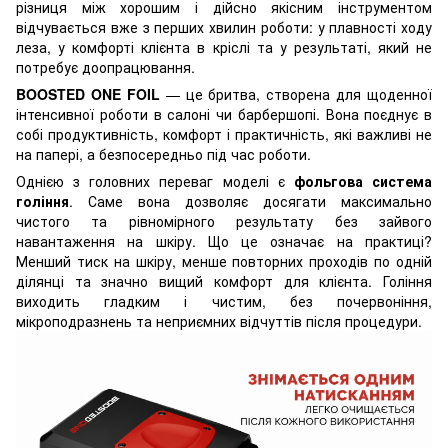
різниця між хорошим і дійсно якісним інструментом
відчувається вже з перших хвилин роботи: у плавності ходу
леза, у комфорті клієнта в кріслі та у результаті, який не
потребує доопрацювання.
BOOSTED ONE FOIL
— це бритва, створена для щоденної
інтенсивної роботи в салоні чи барбершопі. Вона поєднує в
собі продуктивність, комфорт і практичність, які важливі не
на папері, а безпосередньо під час роботи.
Однією з головних переваг моделі є
фольгова система
гоління
. Саме вона дозволяє досягати максимально
чистого та рівномірного результату без зайвого
навантаження на шкіру. Що це означає на практиці?
Менший тиск на шкіру, менше повторних проходів по одній
ділянці та значно вищий комфорт для клієнта. Гоління
виходить гладким і чистим, без почервоніння,
мікроподразнень та неприємних відчуттів після процедури.