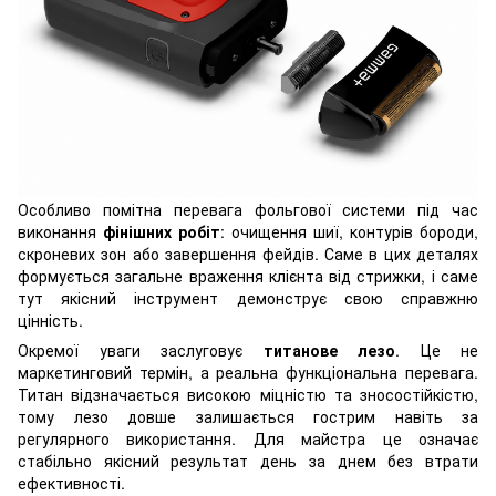
Особливо помітна перевага фольгової системи під час
виконання
фінішних робіт
: очищення шиї, контурів бороди,
скроневих зон або завершення фейдів. Саме в цих деталях
формується загальне враження клієнта від стрижки, і саме
тут якісний інструмент демонструє свою справжню
цінність.
Окремої уваги заслуговує
титанове лезо
. Це не
маркетинговий термін, а реальна функціональна перевага.
Титан відзначається високою міцністю та зносостійкістю,
тому лезо довше залишається гострим навіть за
регулярного використання. Для майстра це означає
стабільно якісний результат день за днем без втрати
ефективності.