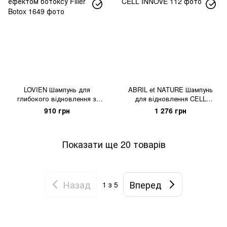
LOVIEN Шампунь для
ABRIL et NATURE Шампунь
глибокого відновлення з
для відновлення CELL
ефектом ботоксу Filler Botox
INNOVE
910 грн
1 276 грн
Показати ще 20 товарів
Назад
Вперед
1
з 5