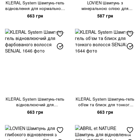
KLERAL System Шампунь-гель
LOVIEN Шампунь з
відновлення для нормального
мінеральною олією для
волосся SENJAL VITALIZING
пошкодженого волосся
663 грн
587 грн
Mineral Oil Shampoo
KLERAL System Шампунь-гель
KLERAL System Шампунь-гель
відновлюючий для
об'єм та блиск для тонкого
фарбованого волосся
волосся SENJAL
663 грн
663 грн
SENJAL