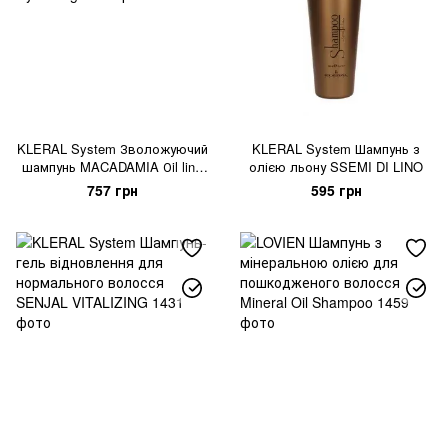
KLERAL System Зволожуючий
KLERAL System Шампунь з
шампунь MACADAMIA Оil line
олією льону SSEMI DI LINO
Hydraring
757 грн
595 грн