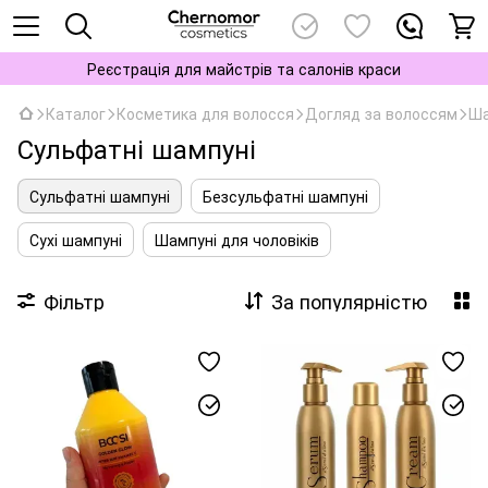
Реєстрація для майстрів та салонів краси
Каталог
Косметика для волосся
Догляд за волоссям
Ша
Сульфатні шампуні
Сульфатні шампуні
Безсульфатні шампуні
Сухі шампуні
Шампуні для чоловіків
Фільтр
За популярністю