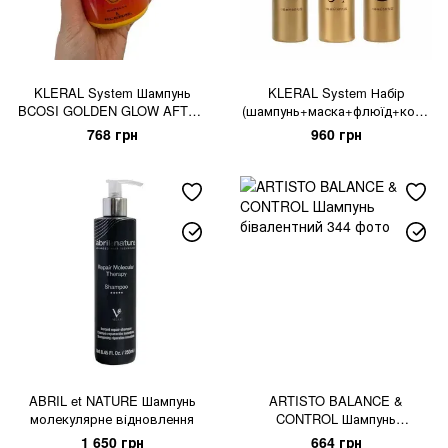
KLERAL System Шампунь
KLERAL System Набір
BCOSI GOLDEN GLOW AFTER
(шампунь+маска+флюїд+косм
SUN
етичка) SEMI DI LINO
768 грн
960 грн
ABRIL et NATURE Шампунь
ARTISTO BALANCE &
молекулярне відновлення
CONTROL Шампунь
бівалентний
1 650 грн
664 грн