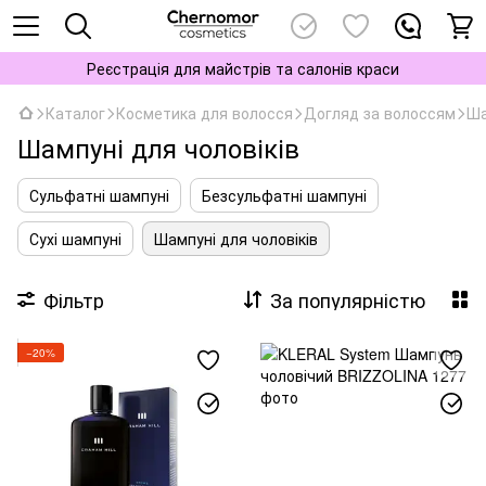
Реєстрація для майстрів та салонів краси
Каталог
Косметика для волосся
Догляд за волоссям
Ша
Шампуні для чоловіків
Сульфатні шампуні
Безсульфатні шампуні
Сухі шампуні
Шампуні для чоловіків
Фільтр
За популярністю
−20%