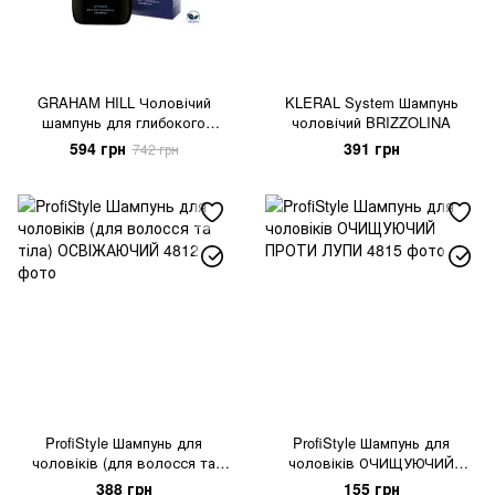
GRAHAM HILL Чоловічий
KLERAL System Шампунь
шампунь для глибокого
чоловічий BRIZZOLINA
очищення з активованим
594 грн
391 грн
742 грн
вугіллям
ProfiStyle Шампунь для
ProfiStyle Шампунь для
чоловіків (для волосся та
чоловіків ОЧИЩУЮЧИЙ
тіла) ОСВІЖАЮЧИЙ
ПРОТИ ЛУПИ
388 грн
155 грн