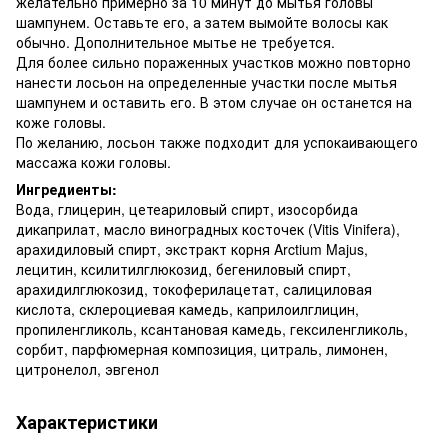
желательно примерно за 10 минут до мытья головы
шампунем. Оставьте его, а затем вымойте волосы как
обычно. Дополнительное мытье не требуется.
Для более сильно пораженных участков можно повторно
нанести лосьон на определенные участки после мытья
шампунем и оставить его. В этом случае он останется на
коже головы.
По желанию, лосьон также подходит для успокаивающего
массажа кожи головы.
Ингредиенты:
Вода, глицерин, цетеариловый спирт, изосорбида
дикаприлат, масло виноградных косточек (Vitis Vinifera),
арахидиловый спирт, экстракт корня Arctium Majus,
лецитин, ксилитилглюкозид, бегениловый спирт,
арахидилглюкозид, токоферилацетат, салициловая
кислота, склероциевая камедь, каприлоилглицин,
пропиленгликоль, ксантановая камедь, гексиленгликоль,
сорбит, парфюмерная композиция, цитраль, лимонен,
цитронелол, эвгенол
Характеристики