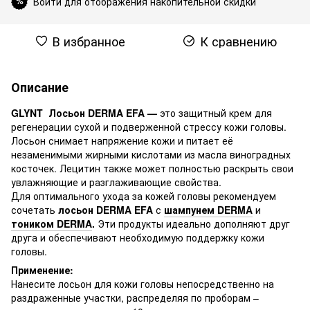
Войти для отображения накопительной скидки
%
В избранное
К сравнению
Описание
GLYNT Лосьон DERMA EFA —
это защитный крем для
регенерации сухой и подверженной стрессу кожи головы.
Лосьон снимает напряжение кожи и питает её
незаменимыми жирными кислотами из масла виноградных
косточек. Лецитин также может полностью раскрыть свои
увлажняющие и разглаживающие свойства.
Для оптимального ухода за кожей головы рекомендуем
сочетать
лосьон DERMA EFA
с
шампунем DERMA
и
тоником DERMA
.
Эти продукты идеально дополняют друг
друга и обеспечивают необходимую поддержку кожи
головы.
Применение:
Нанесите лосьон для кожи головы непосредственно на
раздраженные участки, распределяя по проборам –