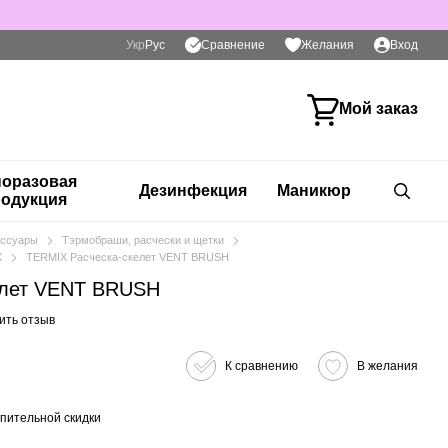
Сравнение
Укр
Рус
Желания
Вход
Мой заказ
оразовая
Дезинфекция
Маникюр
одукция
сессуары
Тэрмобраши, расчески и щетки
X
TERMIX Расческа-скелет VENT BRUSH
елет VENT BRUSH
ить отзыв
К сравнению
В желания
пительной скидки