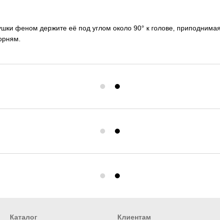
ушки феном держите её под углом около 90° к голове, приподнима
корням.
Каталог
Клиентам