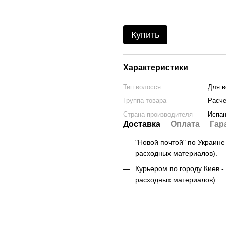
Купить
Характеристики
Тип волосся
Для в
Группа товара
Расче
Страна производителя
Испа
Доставка
Оплата
Гар
"Новой почтой" по Украине -
расходных материалов).
Курьером по городу Киев - 
расходных материалов).