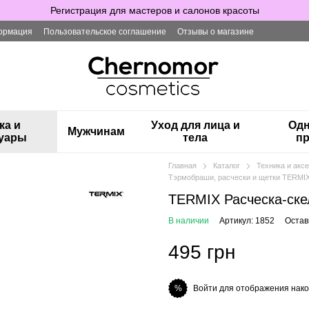
Регистрация для мастеров и салонов красоты
ормация
Пользовательское соглашение
Отзывы о магазине
ка и
Уход для лица и
Одн
Мужчинам
суары
тела
пр
Главная
Каталог
Техника и ак
Тэрмобраши, расчески и щетки TERMI
TERMIX Расческа-ск
В наличии
Артикул: 1852
Остав
495 грн
Войти для отображения нако
%