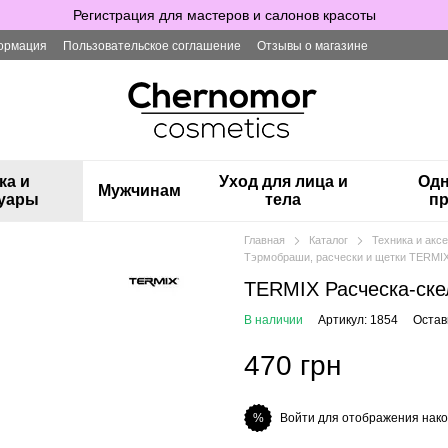
Регистрация для мастеров и салонов красоты
ормация
Пользовательское соглашение
Отзывы о магазине
ка и
Уход для лица и
Одн
Мужчинам
суары
тела
пр
Главная
Каталог
Техника и ак
Тэрмобраши, расчески и щетки TERMI
TERMIX Расческа-ск
В наличии
Артикул: 1854
Остав
470 грн
Войти для отображения нако
%