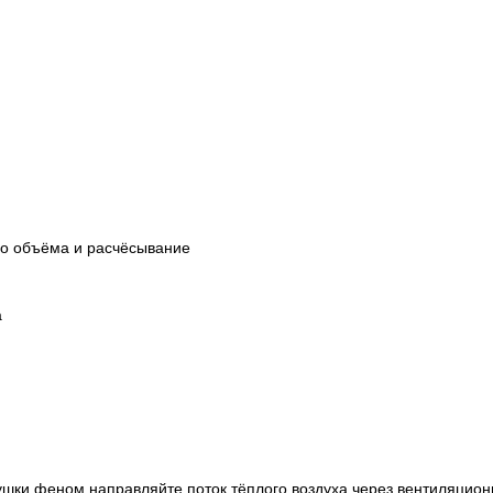
го объёма и расчёсывание
а
сушки феном направляйте поток тёплого воздуха через вентиляцио