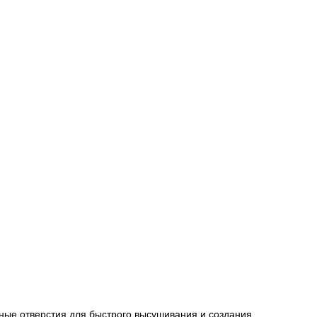
нные отверстия для быстрого высушивания и создания