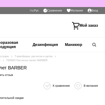
Сравнение
Укр
Рус
Желания
Вход
Мой заказ
оразовая
Дезинфекция
Маникюр
одукция
сессуары
Тэрмобраши, расчески и щетки
X
TERMIX Расческа-скелет BARBER
елет BARBER
ить отзыв
К сравнению
В желания
пительной скидки