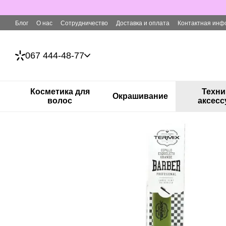
Перейти к основному контенту
Блог
О нас
Сотрудничество
Доставка и оплата
Контактная инф
067 444-48-77
Косметика для
Техни
Окрашивание
волос
аксес