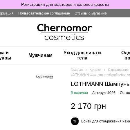
Регистрация для мастеров и салонов красоты
ормация
Пользовательское соглашение
Отзывы о магазине
ка и
Уход для лица и
Одн
Мужчинам
суары
тела
пр
Главная
Каталог
Окрашивание
LOTHMANN Шампунь глубокой очистки 
LOTHMANN Шампунь г
В наличии
Артикул: 4026
Остав
2 170 грн
Войти для отображения нако
%