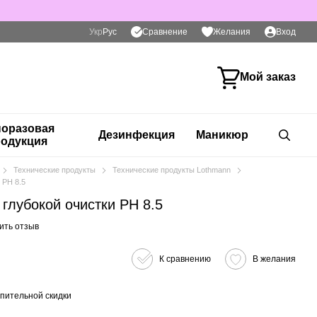
Сравнение
Укр
Рус
Желания
Вход
Мой заказ
оразовая
Дезинфекция
Маникюр
одукция
Технические продукты
Технические продукты Lothmann
PH 8.5
лубокой очистки PH 8.5
ить отзыв
К сравнению
В желания
пительной скидки