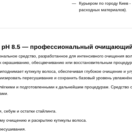
Курьером по городу Киев - 
расходных материалов).
 pH 8.5 — профессиональный очищающи
альное средство, разработанное для интенсивного очищения волос
с к окрашиванию, обесцвечиванию или восстановительным процеду
поднимает кутикулу волоса, обеспечивая глубокое очищение и у
мизировать пересушивание и сохранить базовый уровень увлажнён
лёгкими и подготовленными к дальнейшим процедурам. Средство 
ами.
 себум и остатки стайлинга.
му очищению и раскрытию кутикулы волоса.
ресушивания.