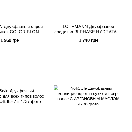
 Двухфазный спрей
LOTHMANN Двухфазное
динок COLOR BLOND
средство BI-PHASE HYDRATANT
BI-PHASE
& TONIFIANT
1 960 грн
1 740 грн