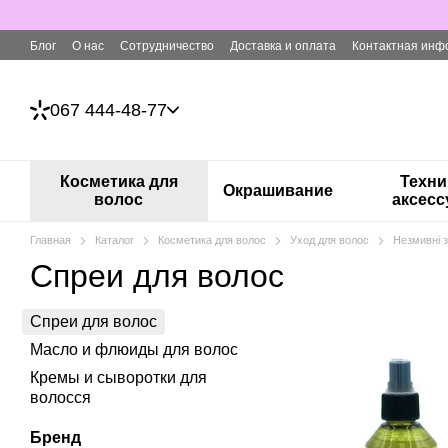
Перейти к основному контенту
Блог
О нас
Сотрудничество
Доставка и оплата
Контактная инф
067 444-48-77
Косметика для
Техни
Окрашивание
волос
аксес
Главная
Каталог
Косметика для волос
Уход для волос
Незмивні 
Спреи для волос
Спреи для волос
Масло и флюиды для волос
Кремы и сыворотки для
волосся
Бренд