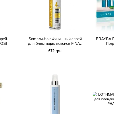
рей-
Somnis&Hair Финишный спрей
ERAYBA B
COSI
для блестящих локонов FINAL
Под
CURL CONTROL
672 грн