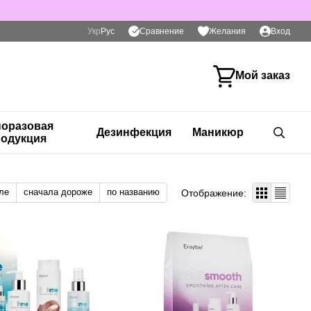
Сравнение
Укр
Рус
Желания
Вход
Мой заказ
оразовая
Дезинфекция
Маникюр
одукция
ле
сначала дороже
по названию
Отображение: