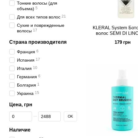
Тонкие волосы (для
5
объема)
21
Для всех типов волос
Сухие и поврежденные
KLERAL System Бото
17
волосы
волос SEMI DI LINO
Страна производителя
179 грн
6
Франция
17
Испания
10
Италия
6
Германия
1
Болгария
15
Украина
Цена, грн
От Цена, грн
До Цена, грн
OK
Наличие