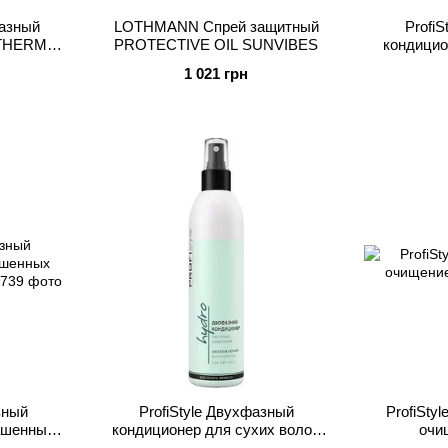
азный
LOTHMANN Спрей защитный
Prоfi
 THERMAL
PROTECTIVE OIL SUNVIBES
кондицио
NG
волос 
1 021 грн
зный
ProfiStyle Двухфазный
ProfiSty
ашенных
кондиционер для сухих волос
очи
ЩИТА
УВЛАЖНЕНИЕ