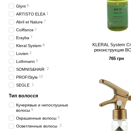
6
Glynt
1
ARTISTO ELEA
7
Abril et Nature
1
Coiffance
7
Erayba
KLERAL System Сп
8
Kleral System
реконструкция B
2
Lovien
765 грн
5
Lothmann
2
SOMNIS&HAIR
15
PROFIStyle
1
SEGLE
Тип волосся
Кучерявые и непослушные
5
волосы
3
Окрашенные волосы
2
Осветленные волосы