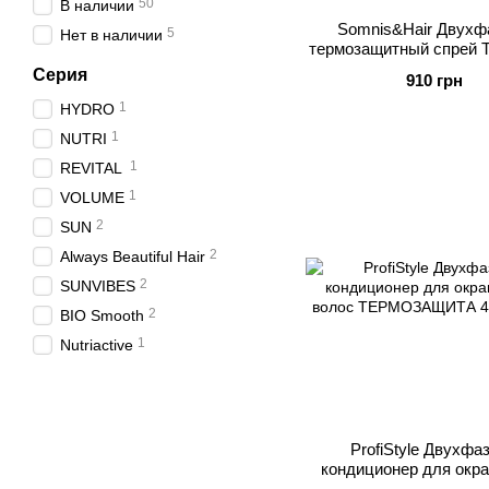
50
В наличии
Somnis&Hair Двухф
5
Нет в наличии
термозащитный спрей
EASY BRUSHI
Серия
910 грн
1
HYDRO
1
NUTRI
1
REVITAL
1
VOLUME
2
SUN
2
Always Beautiful Hair
2
SUNVIBES
2
BIO Smooth
1
Nutriactive
ProfiStyle Двухфа
кондиционер для окр
волос ТЕРМОЗА