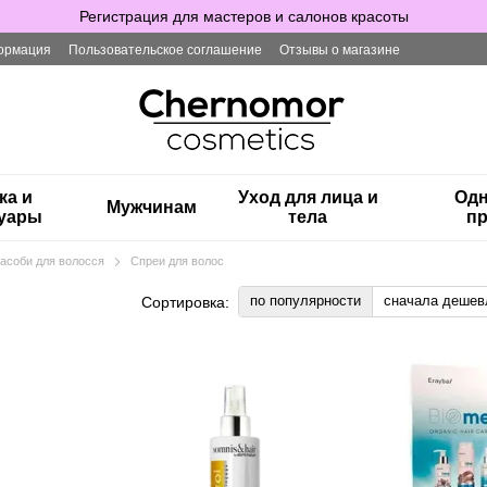
Регистрация для мастеров и салонов красоты
ормация
Пользовательское соглашение
Отзывы о магазине
ка и
Уход для лица и
Одн
Мужчинам
суары
тела
пр
засоби для волосся
Спреи для волос
по популярности
сначала дешев
Сортировка: