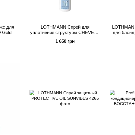
кс для
LOTHMANN Спрей для
LOTHMANN
 Gold
уплотнения структуры СHEVEUX
для блон
FINS SPRAY DENSIFIANT
1 650 грн