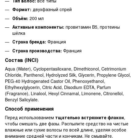
Тип волос:
все типы
Формат:
двухфазный спрей
Объём:
200 мл
Активные компоненты:
провитамин B5, протеины
шёлка
Страна бренда:
Франция
Страна производства:
Франция
Состав (INCI)
Aqua (Water), Cyclopentasiloxane, Dimethiconol, Cetrimonium
Chloride, Panthenol, Hydrolyzed Silk, Glycerin, Propylene Glycol,
PEG-40 Hydrogenated Castor Oil, Phenoxyethanol,
Ethylhexylglycerin, Citric Acid, Disodium EDTA, Parfum
(Fragrance), Linalool, Hexyl Cinnamal, Limonene, Citronellol,
Benzyl Salicylate.
Способ применения
Перед использованием
тщательно встряхните флакон
,
чтобы смешать две фазы. Распылите средство на чистые
влажные или сухие волосы по всей длине, уделяя особое
внимание средней части и кончикам. Не смывайте.