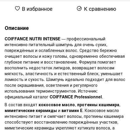
В избранное
К сравнению
Описание
COIFFANCE NUTRI INTENSE
— профессиональный
интенсивно питательный шампунь для очень сухих,
повреждённых и ослабленных волос. Средство бережно
очищает волосы и кожу головы, одновременно обеспечивая
глубокое питание и восстановление. Формула помогает
восполнить недостаток липидов, возвращает волосам
мягкость, эластичность и естественный блеск, уменьшает
ломкость и сухость. Шампунь идеально подходит для волос
после окрашивания, осветления и регулярного
использования термоинструментов. Источник:
официальный каталог
COIFFANCE Professionnel
.
В состав входят
кокосовое масло
,
протеины кашемира
,
миметические керамиды
и
витамин Е
. Кокосовое масло
интенсивно питает и смягчает волосы, протеины кашемира
способствуют восстановлению повреждённых участков,
миметические керамиды укрепляют кутикулу волоса, а