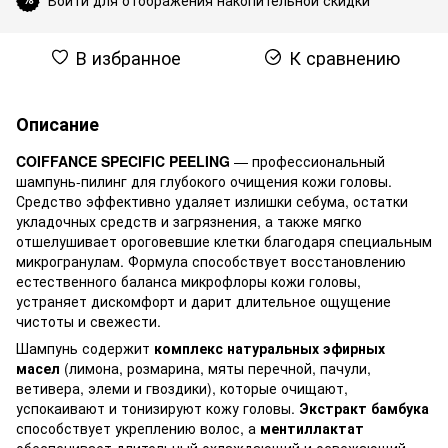
В избранное
К сравнению
Описание
COIFFANCE SPECIFIC PEELING
— профессиональный
шампунь-пилинг для глубокого очищения кожи головы.
Средство эффективно удаляет излишки себума, остатки
укладочных средств и загрязнения, а также мягко
отшелушивает ороговевшие клетки благодаря специальным
микрогранулам. Формула способствует восстановлению
естественного баланса микрофлоры кожи головы,
устраняет дискомфорт и дарит длительное ощущение
чистоты и свежести.
Шампунь содержит
комплекс натуральных эфирных
масел
(лимона, розмарина, мяты перечной, пачули,
ветивера, элеми и гвоздики), которые очищают,
успокаивают и тонизируют кожу головы.
Экстракт бамбука
способствует укреплению волос, а
ментиллактат
обеспечивает длительный охлаждающий и освежающий