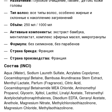
Назначение:
глубокое очищение, пилинг, детокс кожи
головы
Тип волос:
все типы волос, особенно жирные и
склонные к накоплению загрязнений
Объём:
250 мл / 1000 мл
Активные компоненты:
экстракт бамбука,
ментиллактат, комплекс эфирных масел, микрогранулы
Формула:
без силиконов, без парабенов
Страна бренда:
Франция
Страна производства:
Франция
Состав (INCI)
Aqua (Water), Sodium Laureth Sulfate, Acrylates Copolymer,
Cocamidopropyl Betaine, Bambusa Arundinacea Stem Extract,
Menthyl Lactate, Parfum (Fragrance), Citric Acid,
Cocamidopropyl Betainamide MEA Chloride, Aminomethyl
Propanol, Glycerin, Xylitol, Lactitol, Linalyl Acetate, Tetramethyl
Acetyloctahydronaphthalenes, Disodium EDTA, Geranyl Acetate,
Anethole, Magnesium Nitrate, Methylchloroisothiazolinone,
Magnesium Chloride, Methylisothiazolinone.