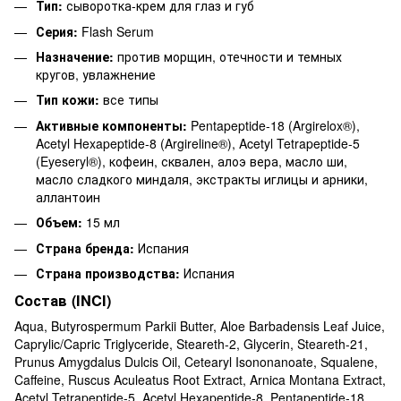
Тип:
сыворотка-крем для глаз и губ
Серия:
Flash Serum
Назначение:
против морщин, отечности и темных
кругов, увлажнение
Тип кожи:
все типы
Активные компоненты:
Pentapeptide-18 (Argirelox®),
Acetyl Hexapeptide-8 (Argireline®), Acetyl Tetrapeptide-5
(Eyeseryl®), кофеин, сквален, алоэ вера, масло ши,
масло сладкого миндаля, экстракты иглицы и арники,
аллантоин
Объем:
15 мл
Страна бренда:
Испания
Страна производства:
Испания
Состав (INCI)
Aqua, Butyrospermum Parkii Butter, Aloe Barbadensis Leaf Juice,
Caprylic/Capric Triglyceride, Steareth-2, Glycerin, Steareth-21,
Prunus Amygdalus Dulcis Oil, Cetearyl Isononanoate, Squalene,
Caffeine, Ruscus Aculeatus Root Extract, Arnica Montana Extract,
Acetyl Tetrapeptide-5, Acetyl Hexapeptide-8, Pentapeptide-18,