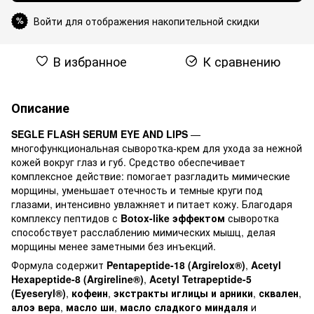
Войти для отображения накопительной скидки
%
В избранное
К сравнению
Описание
SEGLE FLASH SERUM EYE AND LIPS
—
многофункциональная сыворотка-крем для ухода за нежной
кожей вокруг глаз и губ. Средство обеспечивает
комплексное действие: помогает разгладить мимические
морщины, уменьшает отечность и темные круги под
глазами, интенсивно увлажняет и питает кожу. Благодаря
комплексу пептидов с
Botox-like эффектом
сыворотка
способствует расслаблению мимических мышц, делая
морщины менее заметными без инъекций.
Формула содержит
Pentapeptide-18 (Argirelox®)
,
Acetyl
Hexapeptide-8 (Argireline®)
,
Acetyl Tetrapeptide-5
(Eyeseryl®)
,
кофеин
,
экстракты иглицы и арники
,
сквален
,
алоэ вера
,
масло ши
,
масло сладкого миндаля
и