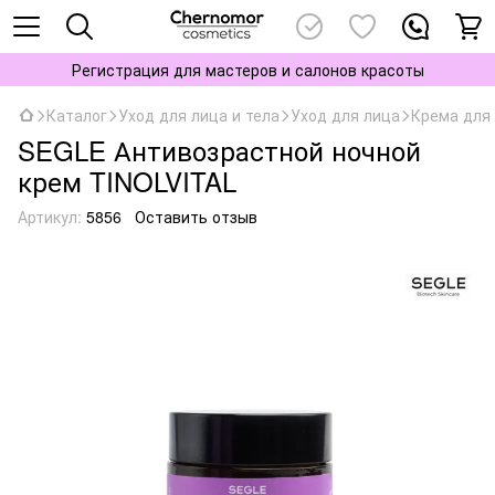
Регистрация для мастеров и салонов красоты
Каталог
Уход для лица и тела
Уход для лица
Крема для 
SEGLE Антивозрастной ночной
крем TINOLVITAL
Артикул:
5856
Оставить отзыв