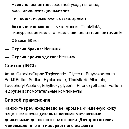
Назначение:
антивозрастной уход, питание,
восстановление, увлажнение
Тип кожи:
нормальная, сухая, зрелая
Активные компоненты:
комплекс Tinolvital®,
гиалуроновая кислота, масло ши, аллантоин, витамин Е
Объем:
50 мл
Страна бренда:
Испания
Страна производства:
Испания
Состав (INCI)
Aqua, Caprylic/Capric Triglyceride, Glycerin, Butyrospermum
Parkii Butter, Sodium Hyaluronate, Tinolvital®, Allantoin,
Tocopheryl Acetate, Ethylhexylglycerin, Phenoxyethanol, Parfum
и другие вспомогательные компоненты.
Способ применения
Наносите крем
ежедневно вечером
на очищенную кожу
лица, шеи и зоны декольте легкими массажными
движениями до полного впитывания.
Для достижения
максимального антивозрастного эффекта