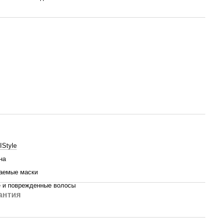
Style
на
аемые маски
 и поврежденные волосы
антия