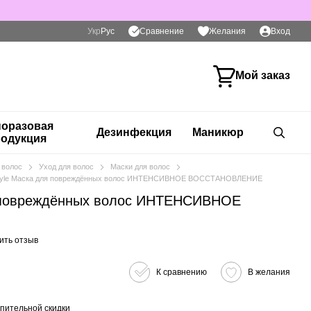
Сравнение
Укр
Рус
Желания
Вход
Мой заказ
оразовая
Дезинфекция
Маникюр
одукция
 волос
Уход для волос
Маски для волос
Style Маска для повреждённых волос ИНТЕНСИВНОЕ ВОССТАНОВЛЕНИЕ
ля повреждённых волос ИНТЕНСИВНОЕ
ить отзыв
К сравнению
В желания
пительной скидки