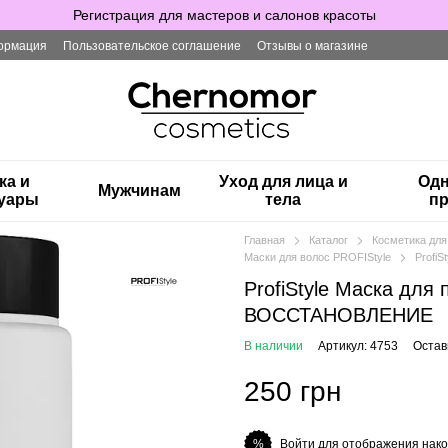
Регистрация для мастеров и салонов красоты
ормация
Пользовательское соглашение
Отзывы о магазине
ка и
Уход для лица и
Одн
Мужчинам
суары
тела
пр
Главная
Каталог
Косметика для
Маски для волос PROFIStyle
Profi
ProfiStyle Маска д
ВОССТАНОВЛЕНИЕ
В наличии
Артикул: 4753
Остав
250 грн
Войти для отображения нако
%