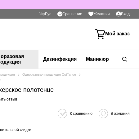
Сравнение
Укр
Рус
Желания
Вход
Мой заказ
оразовая
Дезинфекция
Маникюр
одукция
продукция
Одноразовая продукция Coiffance
е
ерское полотенце
ить отзыв
К сравнению
В желания
пительной скидки