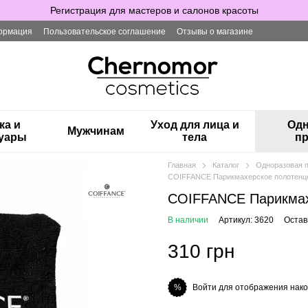
Регистрация для мастеров и салонов красоты
ормация
Пользовательское соглашение
Отзывы о магазине
ка и
Уход для лица и
Одн
Мужчинам
суары
тела
пр
Главная
Каталог
Одноразовая 
COIFFANCE Парикмахерское полотенц
COIFFANCE Парикмах
В наличии
Артикул: 3620
Остав
310 грн
Войти для отображения нако
%