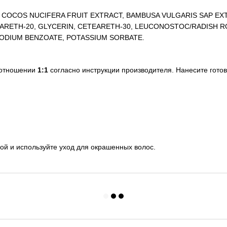
 COCOS NUCIFERA FRUIT EXTRACT, BAMBUSA VULGARIS SAP EX
EARETH-20, GLYCERIN, CETEARETH-30, LEUCONOSTOC/RADISH 
 SODIUM BENZOATE, POTASSIUM SORBATE.
оотношении
1:1
согласно инструкции производителя. Нанесите гото
й и используйте уход для окрашенных волос.