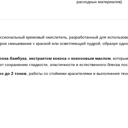
расходных материалов).
сиональный кремовый окислитель, разработанный для использов
рое смешивание с краской или осветляющей пудрой, образуя одно
сока бамбука
,
экстрактом кокоса
и
кокосовым маслом
, которы
ют сохранению гладкости, эластичности и естественного блеска по
с до 2 тонов
, работы со стойкими красителями и выполнения те