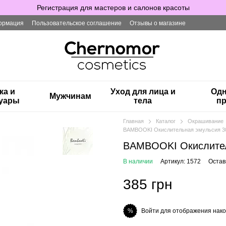
Регистрация для мастеров и салонов красоты
ормация
Пользовательское соглашение
Отзывы о магазине
ка и
Уход для лица и
Одн
Мужчинам
суары
тела
пр
Главная
Каталог
Окрашивание
BAMBOOKI Окислительная эмульсия 3
BAMBOOKI Окислител
В наличии
Артикул: 1572
Остав
385 грн
Войти для отображения нако
%