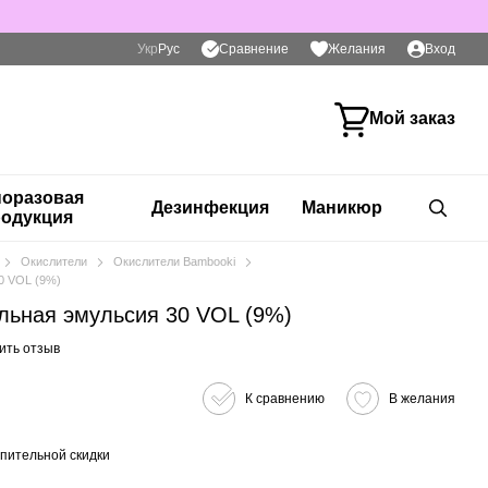
Сравнение
Укр
Рус
Желания
Вход
Мой заказ
оразовая
Дезинфекция
Маникюр
одукция
Окислители
Окислители Bambooki
0 VOL (9%)
ьная эмульсия 30 VOL (9%)
ить отзыв
К сравнению
В желания
пительной скидки