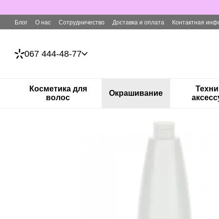
Перейти к основному контенту
Блог
О нас
Сотрудничество
Доставка и оплата
Контактная инф
067 444-48-77
Косметика для
Техни
Окрашивание
волос
аксес