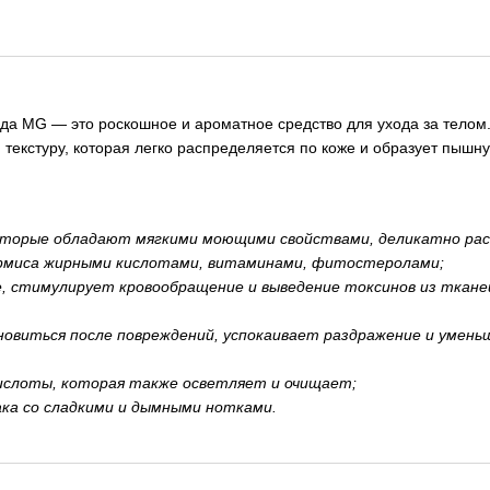
а MG — это роскошное и ароматное средство для ухода за телом. 
текстуру, которая легко распределяется по коже и образует пышну
оторые обладают мягкими моющими свойствами, деликатно рас
ермиса жирными кислотами, витаминами, фитостеролами;
 стимулирует кровообращение и выведение токсинов из тканей,
ановиться после повреждений, успокаивает раздражение и умен
кислоты, которая также осветляет и очищает;
ака со сладкими и дымными нотками.