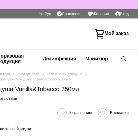
Сравнение
Укр
Рус
Желания
Вход
Мой заказ
оразовая
Дезинфекция
Маникюр
одукция
и тела
Уход для тела
Гели и пенки для душа
Spa Крем-гель д.душа Vanilla&Tobacco 350мл
душа Vanilla&Tobacco 350мл
ить отзыв
К сравнению
В желания
пительной скидки