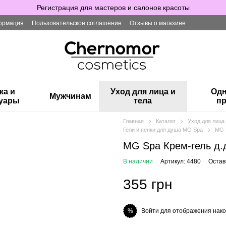
Регистрация для мастеров и салонов красоты
ормация
Пользовательское соглашение
Отзывы о магазине
ка и
Уход для лица и
Одн
Мужчинам
суары
тела
пр
Главная
Каталог
Уход для лица 
Гели и пенки для душа MG Spa
MG 
MG Spa Крем-гель д.
В наличии
Артикул: 4480
Остав
355 грн
Войти для отображения нако
%