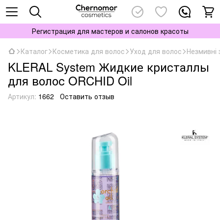
Регистрация для мастеров и салонов красоты
Каталог
Косметика для волос
Уход для волос
Незмивні 
KLERAL System Жидкие кристаллы
для волос ORCHID Oil
Артикул:
1662
Оставить отзыв