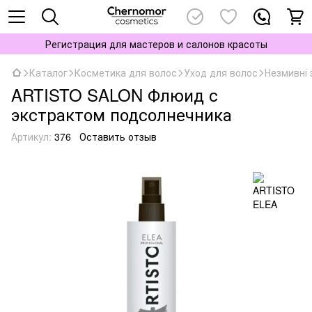
Регистрация для мастеров и салонов красоты
Каталог
Косметика для волос
Уход для волос
Незмивні 
ARTISTO SALON Флюид с
экстрактом подсолнечника
Артикул:
376
Оставить отзыв