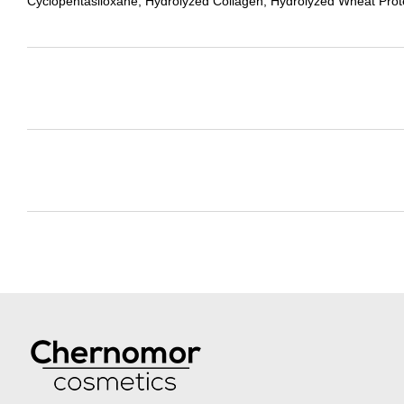
Cyclopentasiloxane, Hydrolyzed Collagen, Hydrolyzed Wheat Protei