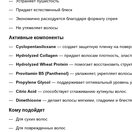
Устраняет пушистость
Придает естественный блеск
Экономично расходуется благодаря формату спрея
Не утяжеляет волосы
Активные компоненты
Cyclopentasiloxane
— создает защитную пленку на поверх
Hydrolyzed Collagen
— придает волосам плотность, эласти
Hydrolyzed Wheat Protein
— помогает восстановить структ
Provitamin B5 (Panthenol)
— увлажняет, укрепляет волосы
Propylene Glycol
— поддерживает оптимальный уровень у
Citric Acid
— способствует сглаживанию кутикулы волос.
Dimethicone
— делает волосы мягкими, гладкими и блест
Кому подойдет
Для сухих волос
Для поврежденных волос