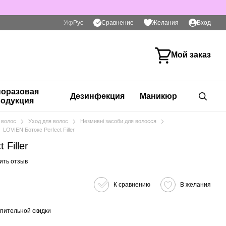
Сравнение
Укр
Рус
Желания
Вход
Мой заказ
оразовая
Дезинфекция
Маникюр
одукция
 волос
Уход для волос
Незмивні засоби для волосся
LOVIEN Ботокс Perfect Filler
 Filler
ить отзыв
К сравнению
В желания
пительной скидки