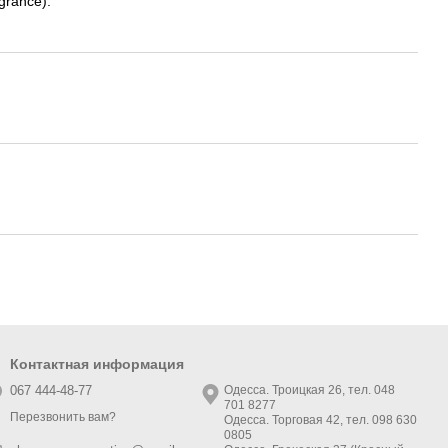
grance).
Контактная информация
067 444-48-77
Одесса. Троицкая 26, тел. 048
701 8277
Перезвонить вам?
Одесса. Торговая 42, тел. 098 630
0805