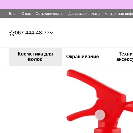
Перейти к основному контенту
Блог
О нас
Сотрудничество
Доставка и оплата
Контактная инф
067 444-48-77
Косметика для
Техни
Окрашивание
волос
аксес