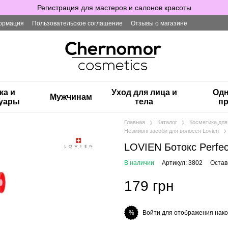
Регистрация для мастеров и салонов красоты
ормация
Пользовательское соглашение
Отзывы о магазине
ка и
Уход для лица и
Одн
Мужчинам
суары
тела
пр
Главная
Каталог
Косметика для
Незмивні засоби для волосся Lovien
LOVIEN Ботокс Perfect
В наличии
Артикул: 3802
Остав
179 грн
Войти для отображения нако
%