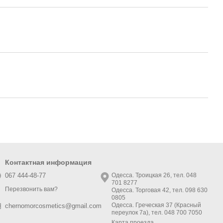
Контактная информация
067 444-48-77
Одесса. Троицкая 26, тел. 048
701 8277
Перезвонить вам?
Одесса. Торговая 42, тел. 098 630
0805
Одесса. Греческая 37 (Красный
chernomorcosmetics@gmail.com
переулок 7а), тел. 048 700 7050
Карта проезда