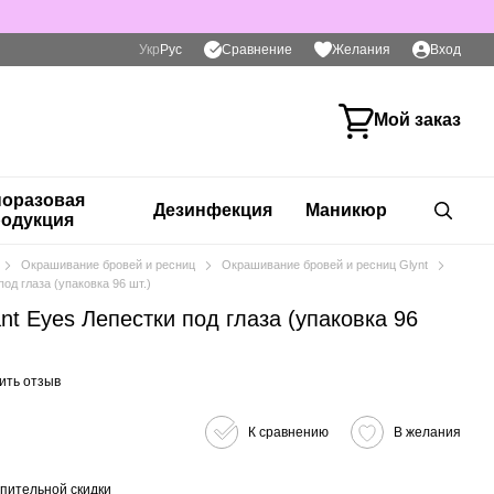
Сравнение
Укр
Рус
Желания
Вход
Мой заказ
оразовая
Дезинфекция
Маникюр
одукция
Окрашивание бровей и ресниц
Окрашивание бровей и ресниц Glynt
под глаза (упаковка 96 шт.)
ant Eyes Лепестки под глаза (упаковка 96
ить отзыв
К сравнению
В желания
пительной скидки