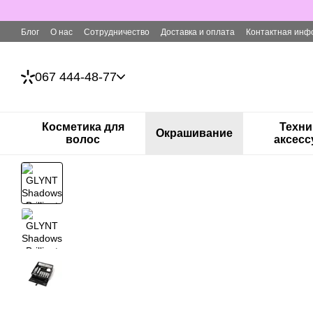
Перейти к основному контенту
Блог
О нас
Сотрудничество
Доставка и оплата
Контактная инф
067 444-48-77
Косметика для
Техни
Окрашивание
волос
аксес