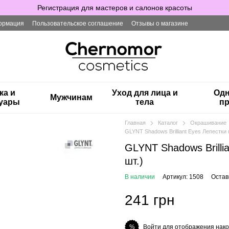
Регистрация для мастеров и салонов красоты
ормация
Пользовательское соглашение
Отзывы о магазине
ка и
Уход для лица и
Одн
Мужчинам
суары
тела
пр
Главная
Каталог
Окрашивание
GLYNT Shadows Brilliant Eyes Лепестки 
GLYNT Shadows Brilli
шт.)
В наличии
Артикул: 1508
Остав
241 грн
Войти для отображения нако
%