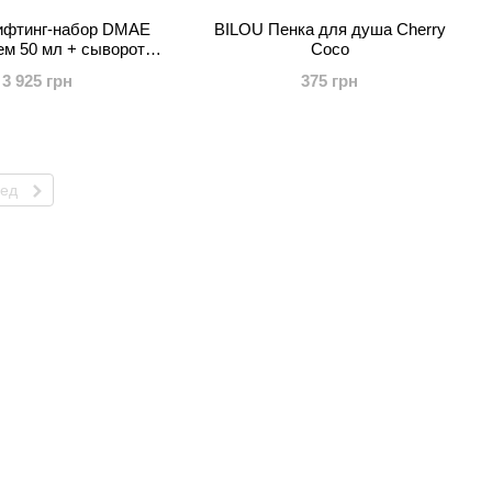
фтинг-набор DMAE
BILOU Пенка для душа Cherry
рем 50 мл + сыворотка
Coco
30 мл)
3 925 грн
375 грн
ред