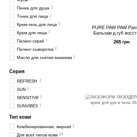
3
Пенка для душа
2
Тоник для лица
3
Крем-гель для лица
PURE PAW PAW Passi
7
Крем для лица
Бальзам д.губ восст
1
Пилинг-скраб
265 грн
2
Пилинг-сыворотка
1
Масло для снятия макияжа
1
Маска очищающая
Серия
2
Маска для лица
1
REFRESH
1
Крем для глаз
2
SUN
15
Бальзам для губ
2
SENSITIVE
1
Крем для ног
1
SUNVIBES
Тип кожи
1
Комбинированная, жирная
25
Для всех типов кожи