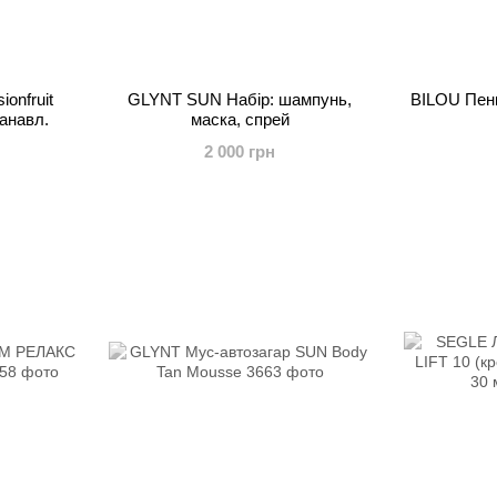
onfruit
GLYNT SUN Набір: шампунь,
BILOU Пенк
анавл.
маска, спрей
2 000 грн