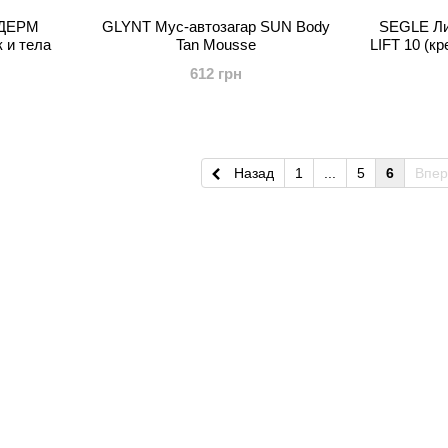
ДЕРМ
GLYNT Мус-автозагар SUN Body
SEGLE Ли
 и тела
Tan Mousse
LIFT 10 (к
612 грн
Назад
1
...
5
6
Впе