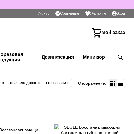
Сравнение
Укр
Рус
Желания
Вход
Мой заказ
оразовая
Дезинфекция
Маникюр
одукция
ле
сначала дороже
по названию
Отображение: