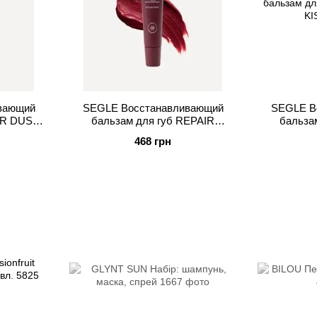
вающий
SEGLE Восстанавливающий
SEGLE В
IR DUSTY
бальзам для губ REPAIR
бальза
MULLED WINE
T
468 грн