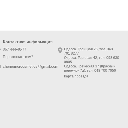
Контактная информация
067 444-48-77
Одесса. Троицкая 26, тел. 048
701 8277
Перезвонить вам?
Одесса. Торговая 42, тел. 098 630
0805
Одесса. Греческая 37 (Красный
chernomorcosmetics@gmail.com
переулок 7а), тел. 048 700 7050
Карта проезда