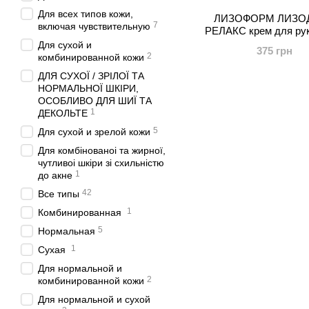
Для всех типов кожи,
ЛИЗОФОРМ ЛИЗО
7
включая чувствительную
РЕЛАКС крем для рук
Для сухой и
375 грн
2
комбинированной кожи
ДЛЯ СУХОЇ / ЗРІЛОЇ ТА
НОРМАЛЬНОЇ ШКІРИ,
ОСОБЛИВО ДЛЯ ШИЇ ТА
1
ДЕКОЛЬТЕ
5
Для сухой и зрелой кожи
Для комбінованоі та жирної,
чутливоі шкіри зі схильністю
1
до акне
42
Все типы
1
Комбинированная
5
Нормальная
1
Сухая
Для нормальной и
2
комбинированной кожи
Для нормальной и сухой