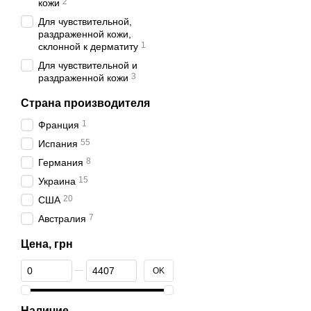
2
кожи
Для чувствительной,
раздраженной кожи,
1
склонной к дерматиту
Для чувствительной и
3
раздраженной кожи
Страна производителя
1
Франция
55
Испания
8
Германия
15
Украина
20
США
7
Австралия
Цена, грн
От Цена, грн
До Цена, грн
OK
Наличие