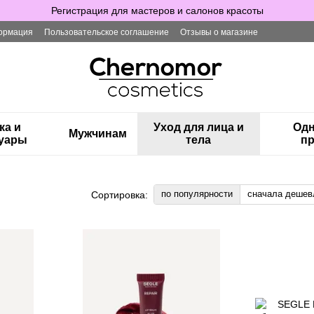
Регистрация для мастеров и салонов красоты
ормация
Пользовательское соглашение
Отзывы о магазине
ка и
Уход для лица и
Одн
Мужчинам
суары
тела
пр
по популярности
сначала дешев
Сортировка: