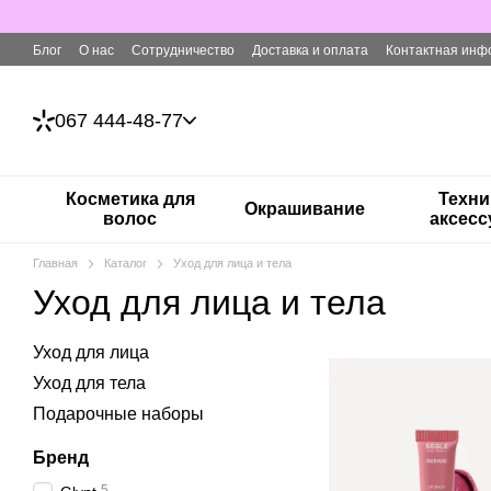
Перейти к основному контенту
Блог
О нас
Сотрудничество
Доставка и оплата
Контактная инф
067 444-48-77
Косметика для
Техни
Окрашивание
волос
аксес
Главная
Каталог
Уход для лица и тела
Уход для лица и тела
Уход для лица
Уход для тела
Подарочные наборы
Бренд
5