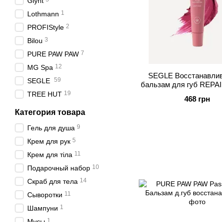
Glynt
1
Lothmann
2
PROFIStyle
3
Bilou
7
PURE PAW PAW
12
MG Spa
SEGLE Восстанавли
59
SEGLE
бальзам для губ REPA
PINK
19
TREE HUT
468 грн
Категория товара
9
Гель для душа
5
Крем для рук
11
Крем для тіла
10
Подарочный набор
14
Скраб для тела
11
Сыворотки
1
Шампуни
1
Мусы